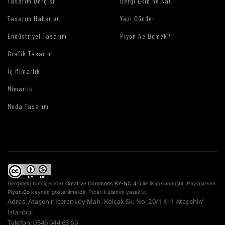
Tasarım Dergisi
Dergi Ekibine Katıl
Tasarım Haberleri
Yazı Gönder
Endüstriyel Tasarım
Piyon Ne Demek?
Grafik Tasarım
İç Mimarlık
Mimarlık
Moda Tasarım
Dergideki tüm içerikler
Creative Commons BY-NC 4.0
ile lisanslanmıştır. Paylaşırken
Piyon.Co
kaynak gösterilmelidir. Ticari kullanım yasaktır.
Adres: Ataşehir İçerenköy Mah. Kolçak Sk. No: 20/1 K: 1 Ataşehir/
İstanbul
Telefon: 0546 944 63 69