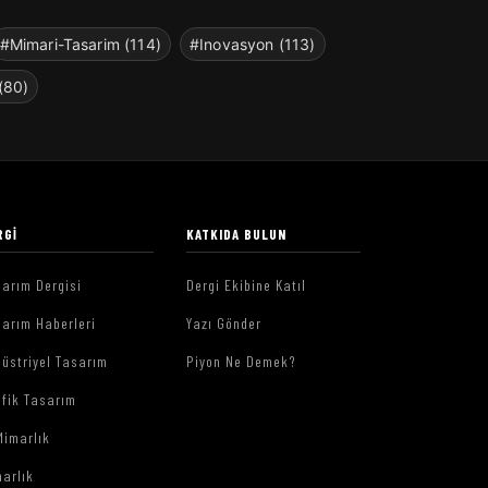
#Mimari-Tasarim (114)
#Inovasyon (113)
(80)
RGI
KATKIDA BULUN
arım Dergisi
Dergi Ekibine Katıl
arım Haberleri
Yazı Gönder
üstriyel Tasarım
Piyon Ne Demek?
afik Tasarım
Mimarlık
arlık