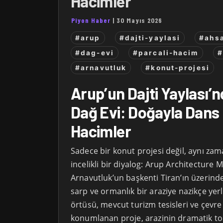
Hacimler
Piyon Haber
|
30 Mayıs 2026
#arup
#dajti-yaylasi
#ahs
#dag-evi
#parcali-hacim
#
#arnavutluk
#konut-projesi
Arup’un Dajti Yaylası’
Dağ Evi: Doğayla Dans
Hacimler
Sadece bir konut projesi değil, aynı za
incelikli bir diyalog: Arup Architecture 
Arnavutluk’un başkenti Tiran’ın üzerindek
sarp ve ormanlık bir araziye nazikçe ye
örtüsü, mevcut turizm tesisleri ve çevre
konumlanan proje, arazinin dramatik top