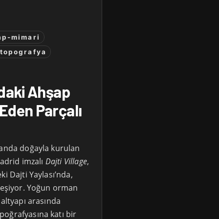
ap-mimari
topografya
ndaki Ahşap
 Eden Parçalı
manda doğayla kurulan
Madrid imzalı
Dajti Village
,
i Dajti Yaylası’nda,
rleşiyor. Yoğun orman
 altyapı arasında
oğrafyasına katı bir