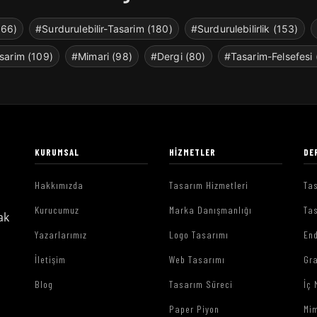
266)
#Surdurulebilir-Tasarim (180)
#Surdurulebilirlik (153)
sarim (109)
#Mimari (98)
#Dergi (80)
#Tasarim-Felsefesi 
KURUMSAL
HIZMETLER
DE
Hakkımızda
Tasarım Hizmetleri
Tas
Kurucumuz
Marka Danışmanlığı
Tas
ak
Yazarlarımız
Logo Tasarımı
End
İletişim
Web Tasarımı
Gr
Blog
Tasarım Süreci
İç 
Paper Piyon
Mim