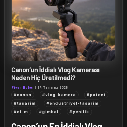
Canon’un İddialı Vlog Kamerası
Neden Hiç Üretilmedi?
Piyon Haber
|
24 Temmuz 2026
#canon
#vlog-kamera
#patent
#tasarim
#endustriyel-tasarim
#ef-m
#gimbal
#yenilik
Canon’un En İddialı Vlog