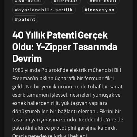
#3d-baski
#fermuar
#mit-csail
#ayarlanabilir-sertlik
#inovasyon
#patent
40 Yıllık Patenti Gerçek
Oldu: Y-Zipper Tasarımda
Devrim
1985 yılında Polaroid’de elektrik mühendisi Bill
Freeman’ın aklına üç taraflı bir fermuar fikri
geldi. Ne bir yenilik ürünü ne de tuhaf bir sanat
eseri; tamamen işlevsel, nesneleri yumuşak ve
esnek hallerden rijit, yük taşıyan yapılara
dönüştürebilen bir bağlantı elemanı. Fikrini bir
tasarım yarışmasına sundu. Reddedildi. Yine de
patentini aldı ve prototipini garajına kaldırdı.
Orada neredeyse kırk yıl bekledi.