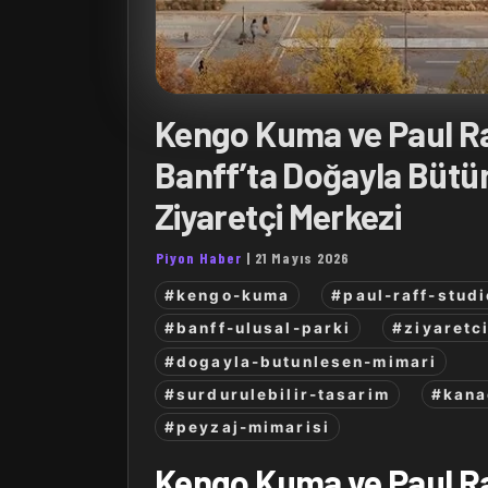
Kengo Kuma ve Paul R
Banff’ta Doğayla Bütü
Ziyaretçi Merkezi
Piyon Haber
|
21 Mayıs 2026
#kengo-kuma
#paul-raff-studi
#banff-ulusal-parki
#ziyaretc
#dogayla-butunlesen-mimari
#surdurulebilir-tasarim
#kana
#peyzaj-mimarisi
Kengo Kuma ve Paul R