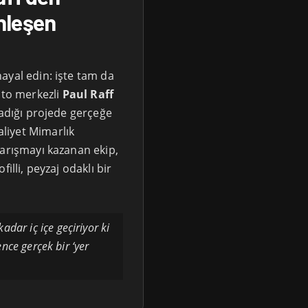
nleşen
ayal edin: işte tam da
to merkezli
Paul Raff
ladığı projede gerçeğe
liyet Mimarlık
yarışmayı kazanan ekip,
illi, peyzaj odaklı bir
dar iç içe geçiriyor ki
nce gerçek bir ‘yer