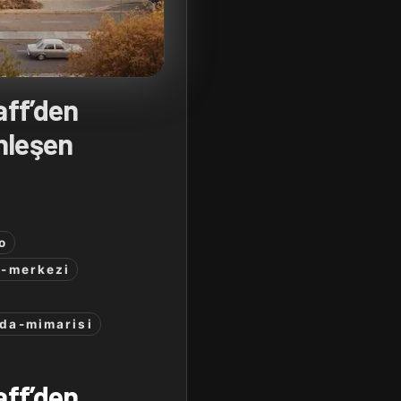
aff’den
nleşen
o
i-merkezi
da-mimarisi
aff’den