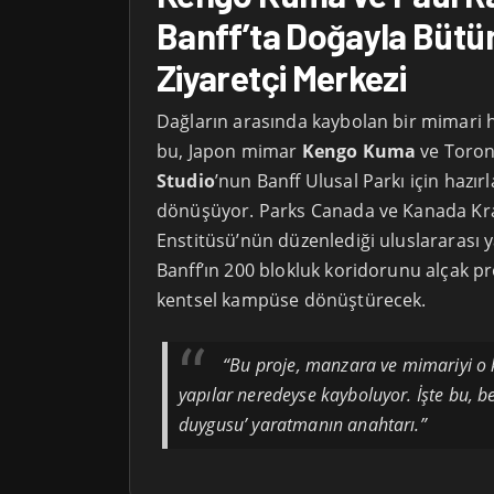
Banff’ta Doğayla Bütü
Ziyaretçi Merkezi
Dağların arasında kaybolan bir mimari h
bu, Japon mimar
Kengo Kuma
ve Toron
Studio
’nun Banff Ulusal Parkı için hazır
dönüşüyor. Parks Canada ve Kanada Kra
Enstitüsü’nün düzenlediği uluslararası 
Banff’ın 200 blokluk koridorunu alçak prof
kentsel kampüse dönüştürecek.
“Bu proje, manzara ve mimariyi o ka
yapılar neredeyse kayboluyor. İşte bu, be
duygusu’ yaratmanın anahtarı.”