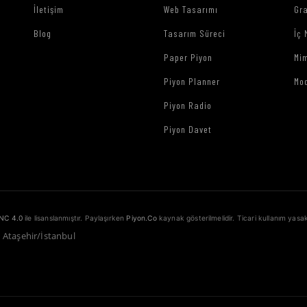
İletişim
Web Tasarımı
Gr
Blog
Tasarım Süreci
İç 
Paper Piyon
Mim
Piyon Planner
Mo
Piyon Radio
Piyon Davet
NC 4.0
ile lisanslanmıştır. Paylaşırken
Piyon.Co
kaynak gösterilmelidir. Ticari kullanım yasak
1 Ataşehir/İstanbul