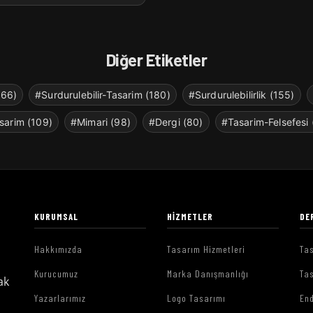
Diğer Etiketler
266)
#Surdurulebilir-Tasarim (180)
#Surdurulebilirlik (155)
sarim (109)
#Mimari (98)
#Dergi (80)
#Tasarim-Felsefesi 
KURUMSAL
HIZMETLER
DE
Hakkımızda
Tasarım Hizmetleri
Tas
Kurucumuz
Marka Danışmanlığı
Tas
ak
Yazarlarımız
Logo Tasarımı
End