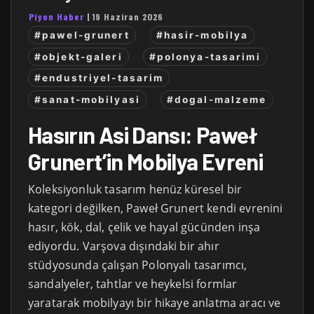
Piyon Haber
|
19 Haziran 2026
#pawel-grunert
#hasir-mobilya
#objekt-galeri
#polonya-tasarimi
#endustriyel-tasarim
#sanat-mobilyasi
#dogal-malzeme
Hasırın Asi Dansı: Paweł
Grunert’in Mobilya Evreni
Koleksiyonluk tasarım henüz küresel bir
kategori değilken, Paweł Grunert kendi evrenini
hasır, kök, dal, çelik ve hayal gücünden inşa
ediyordu. Varşova dışındaki bir ahır
stüdyosunda çalışan Polonyalı tasarımcı,
sandalyeler, tahtlar ve heykelsi formlar
yaratarak mobilyayı bir hikaye anlatma aracı ve