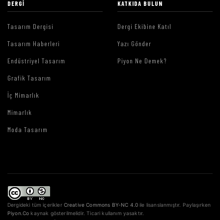
DERGI
KATKIDA BULUN
Tasarım Dergisi
Dergi Ekibine Katıl
Tasarım Haberleri
Yazı Gönder
Endüstriyel Tasarım
Piyon Ne Demek?
Grafik Tasarım
İç Mimarlık
Mimarlık
Moda Tasarım
Dergideki tüm içerikler
Creative Commons BY-NC 4.0
ile lisanslanmıştır. Paylaşırken
Piyon.Co
kaynak gösterilmelidir. Ticari kullanım yasaktır.