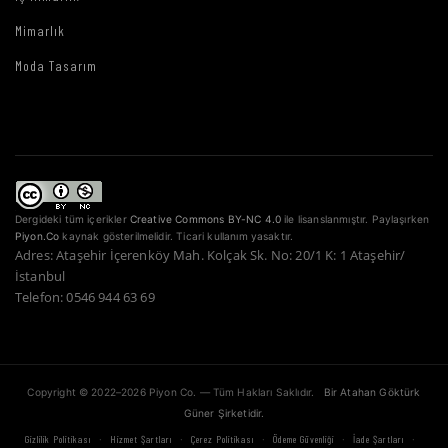
Mimarlık
Moda Tasarım
Dergideki tüm içerikler
Creative Commons BY-NC 4.0
ile lisanslanmıştır. Paylaşırken
Piyon.Co
kaynak gösterilmelidir. Ticari kullanım yasaktır.
Adres: Ataşehir İçerenköy Mah. Kolçak Sk. No: 20/1 K: 1 Ataşehir/
İstanbul
Telefon: 0546 944 63 69
Copyright © 2022–2026 Piyon Co. — Tüm Hakları Saklıdır.
Bir Atahan Göktürk
Güner Şirketidir.
·
·
·
·
·
Gizlilik Politikası
Hizmet Şartları
Çerez Politikası
Ödeme Güvenliği
İade Şartları