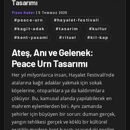
Tasarımı
Piyon Haber
|
5 Temmuz 2026
#peace-urn
#hayalet-festivali
#kagit-adak
#tasarim
#kultur
#kent-yasami
#rituel
#kil-kap
Ateş, Anı ve Gelenek:
Peace Urn Tasarımı
Her yıl milyonlarca insan, Hayalet Festivali’nde
atalarına kağıt adaklar yakmak için sokak
köşelerine, otoparklara ya da kaldırımlara
çöküyor. Bu, kamusal alanda yapılabilecek en
mahrem eylemlerden biri. Aynı zamanda
şehirler için büyüyen bir sorun: duman gerçek,
yangın tehlikesi gerçek ve köklü bir kültürel
pratikle modern kent hayatı arasındaki gerilim