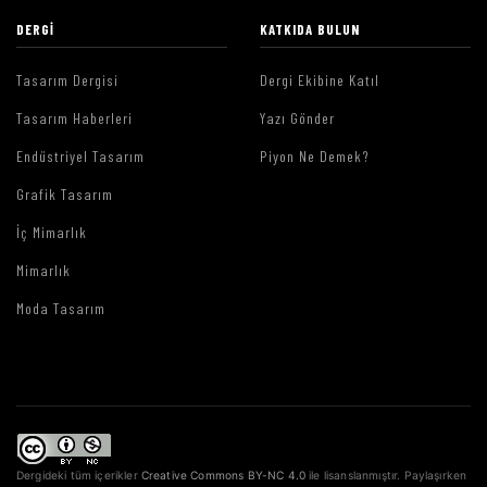
DERGI
KATKIDA BULUN
Tasarım Dergisi
Dergi Ekibine Katıl
Tasarım Haberleri
Yazı Gönder
Endüstriyel Tasarım
Piyon Ne Demek?
Grafik Tasarım
İç Mimarlık
Mimarlık
Moda Tasarım
Dergideki tüm içerikler
Creative Commons BY-NC 4.0
ile lisanslanmıştır. Paylaşırken