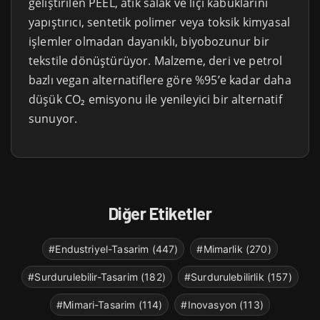
geliştirilen PEEL, atık salak ve liçi kabuklarını
yapıştırıcı, sentetik polimer veya toksik kimyasal
işlemler olmadan dayanıklı, biyobozunur bir
tekstile dönüştürüyor. Malzeme, deri ve petrol
bazlı vegan alternatiflere göre %95’e kadar daha
düşük CO₂ emisyonu ile yenileyici bir alternatif
sunuyor.
Diğer Etiketler
#Endustriyel-Tasarim (447)
#Mimarlik (270)
#Surdurulebilir-Tasarim (182)
#Surdurulebilirlik (157)
#Mimari-Tasarim (114)
#Inovasyon (113)