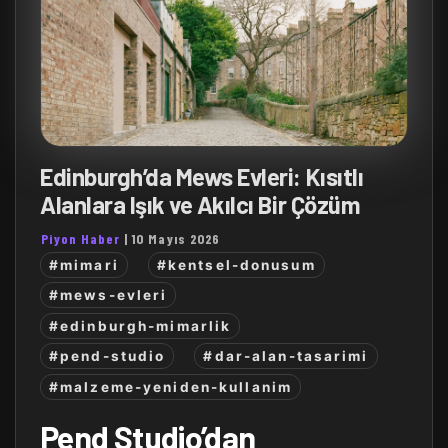
Edinburgh’da Mews Evleri: Kısıtlı
Alanlara Işık ve Akılcı Bir Çözüm
Piyon Haber
|
10 Mayıs 2026
#mimari
#kentsel-donusum
#mews-evleri
#edinburgh-mimarlik
#pend-studio
#dar-alan-tasarimi
#malzeme-yeniden-kullanim
Pend Studio’dan