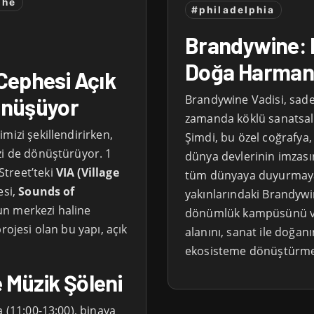
phe
#philadelphia
Brandywine: 
Doğa Harmanı,
 Cephesi Açık
Brandywine Vadisi, sadec
önüşüyor
zamanda köklü sanatsal 
mizi şekillendirirken,
Şimdi, bu özel coğrafya
i de dönüştürüyor. 1
dünya devlerinin imzasın
treet’teki
VIA (Village
tüm dünyaya duyurmaya 
esi,
Sounds of
yakınlarındaki Brandyw
n merkezi haline
dönümlük kampüsünü ve
rojesi olan bu yapı, açık
alanını, sanat ile doğanı
ekosisteme dönüştürmey
e Müzik Şöleni
a (11:00-13:00), binaya