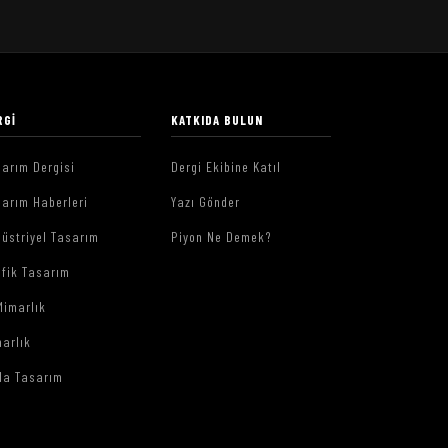
RGI
KATKIDA BULUN
arım Dergisi
Dergi Ekibine Katıl
arım Haberleri
Yazı Gönder
üstriyel Tasarım
Piyon Ne Demek?
afik Tasarım
Mimarlık
arlık
da Tasarım