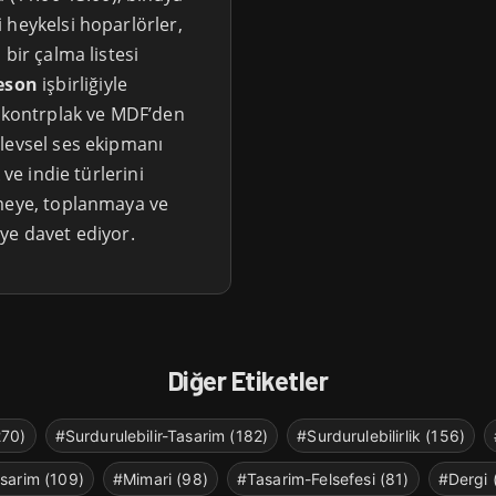
 heykelsi hoparlörler,
bir çalma listesi
eson
işbirliğiyle
ı kontrplak ve MDF’den
levsel ses ekipmanı
 ve indie türlerini
emeye, toplanmaya ve
ye davet ediyor.
Diğer Etiketler
270)
#Surdurulebilir-Tasarim (182)
#Surdurulebilirlik (156)
sarim (109)
#Mimari (98)
#Tasarim-Felsefesi (81)
#Dergi 