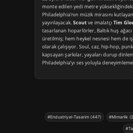
monte edilen yedi metre yüksekliğindeki
Philadelphia’nın müzik mirasını kutlayan 
yayınlayacak.
Scout
ve imalatçı
Tim Gle
tasarlanan hoparlörler, Baltık huş ağac
üretilmiş; hem heykel nesnesi hem de iş
olarak çalışıyor. Soul, caz, hip-hop, punk
kapsayan şarkılar, yayaları durup dinl
Philadelphia’yı ses yoluyla deneyimleme
#Endustriyel-Tasarim (447)
#Mimarlik (
#Ta