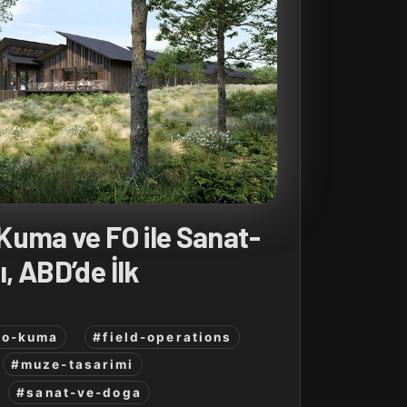
Kuma ve FO ile Sanat-
 ABD’de İlk
go-kuma
#field-operations
#muze-tasarimi
#sanat-ve-doga