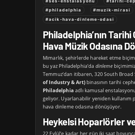
#ses-enstalasyonu
#tarihi-ce
#philadelphia
#muzik-mirasi
#acik-hava-dinleme-odasi
Philadelphia’nın Tarihi
Hava Müzik Odasına D
Mimarlık, şehirlerde hareket etme biçimi
bu yaz Philadelphia’da
dinleme
biçimimiz
Temmuz’dan itibaren, 320 South Broad S
of Industry & Art)
binasının tarihi ceph
Philadelphia
adlı kamusal enstalasyonu
geliyor. Uyarlanabilir yeniden kullanım p
hava dinleme odasına dönüşüyor.
Heykelsi Hoparlörler v
22 Eylül’e kadar her gün iki saat boyunc