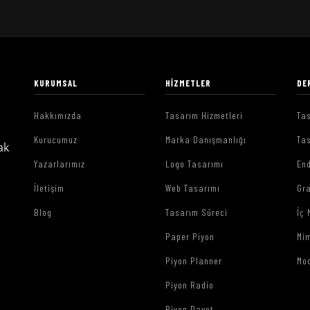
KURUMSAL
HIZMETLER
DE
Hakkımızda
Tasarım Hizmetleri
Tas
Kurucumuz
Marka Danışmanlığı
Tas
ak
Yazarlarımız
Logo Tasarımı
End
İletişim
Web Tasarımı
Gr
Blog
Tasarım Süreci
İç 
Paper Piyon
Mim
Piyon Planner
Mo
Piyon Radio
Piyon Davet