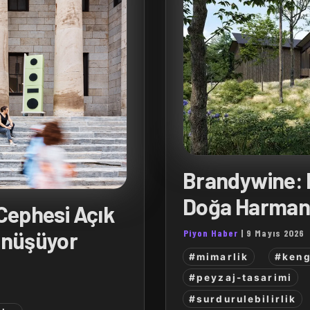
Brandywine: 
Doğa Harmanı,
 Cephesi Açık
Piyon Haber
|
9 Mayıs 2026
önüşüyor
#mimarlik
#ken
#peyzaj-tasarimi
#surdurulebilirlik