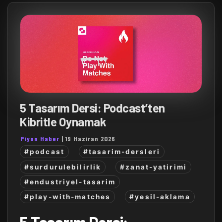
5 Tasarım Dersi: Podcast’ten
Kibritle Oynamak
Piyon Haber
|
19 Haziran 2026
#podcast
#tasarim-dersleri
#surdurulebilirlik
#zanat-yatirimi
#endustriyel-tasarim
#play-with-matches
#yesil-aklama
5 Tasarım Dersi: