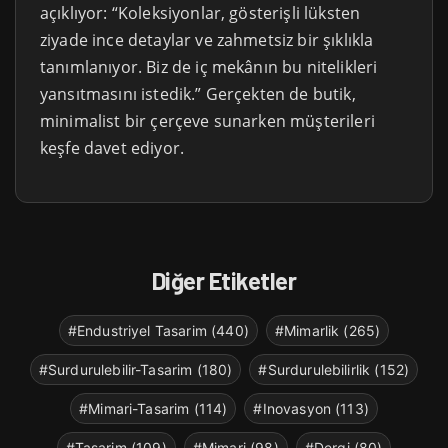
açıklıyor: “Koleksiyonlar, gösterişli lüksten
ziyade ince detaylar ve zahmetsiz bir şıklıkla
tanımlanıyor. Biz de iç mekânın bu nitelikleri
yansıtmasını istedik.” Gerçekten de butik,
minimalist bir çerçeve sunarken müşterileri
keşfe davet ediyor.
Diğer Etiketler
#Endustriyel Tasarim (440)
#Mimarlik (265)
#Surdurulebilir-Tasarim (180)
#Surdurulebilirlik (152)
#Mimari-Tasarim (114)
#Inovasyon (113)
#Tasarim (109)
#Mimari (98)
#Dergi (80)