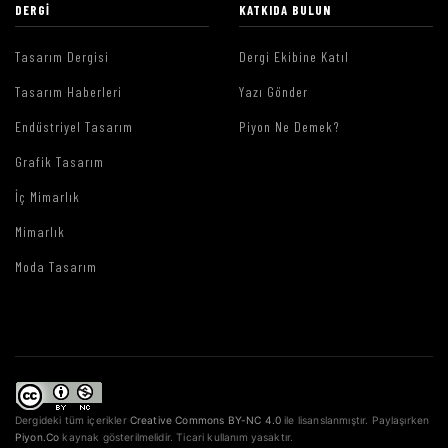
DERGI
KATKIDA BULUN
Tasarım Dergisi
Dergi Ekibine Katıl
Tasarım Haberleri
Yazı Gönder
Endüstriyel Tasarım
Piyon Ne Demek?
Grafik Tasarım
İç Mimarlık
Mimarlık
Moda Tasarım
Dergideki tüm içerikler
Creative Commons BY-NC 4.0
ile lisanslanmıştır. Paylaşırken
Piyon.Co
kaynak gösterilmelidir. Ticari kullanım yasaktır.