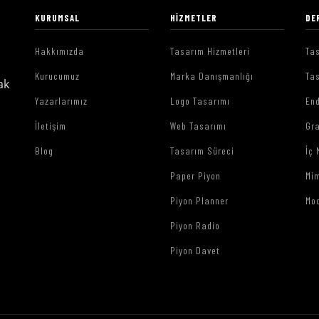
KURUMSAL
HIZMETLER
DE
Hakkımızda
Tasarım Hizmetleri
Tas
Kurucumuz
Marka Danışmanlığı
Tas
ak
Yazarlarımız
Logo Tasarımı
End
İletişim
Web Tasarımı
Gr
Blog
Tasarım Süreci
İç 
Paper Piyon
Mim
Piyon Planner
Mo
Piyon Radio
Piyon Davet