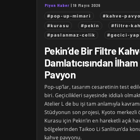
Piyon Haber
|
19 Mayıs 2026
#pop-up-mimari
#kahve-pavy
#kurasu
#pekin
#filtre-ka
#paslanmaz-celik
#gecici-yap
Pekin’de Bir Filtre Kah
Damlatıcısından İlham
Pavyon
Pop-up’lar, tasarım cesaretinin test edil
biri. Geçicilikleri sayesinde iddialı olm
Atelier L de bu işi tam anlamıyla kavra
Stüdyonun son projesi, Kyoto merkezli 
Kurasu için Pekin’in en hareketli açık hav
bölgelerinden Taikoo Li Sanlitun’da kon
kahve pavyonu.