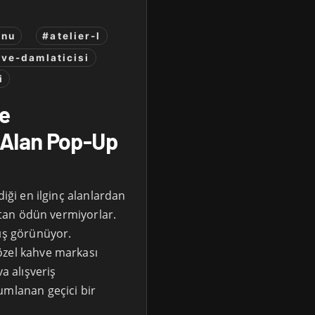
onu
#atelier-l
hve-damlaticisi
i
ve
 Alan Pop-Up
diği en ilginç alanlardan
aktan ödün vermiyorlar.
mış görünüyor.
özel kahve markası
a alışveriş
umlanan geçici bir