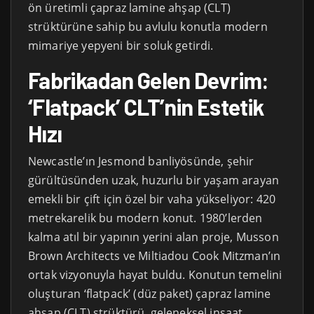
ön üretimli çapraz lamine ahşap (CLT)
strüktürüne sahip bu avlulu konutla modern
mimariye yepyeni bir soluk getirdi.
Fabrikadan Gelen Devrim:
‘Flatpack’ CLT’nin Estetik
Hızı
Newcastle’ın Jesmond banliyösünde, şehir
gürültüsünden uzak, huzurlu bir yaşam arayan
emekli bir çift için özel bir vaha yükseliyor: 420
metrekarelik bu modern konut. 1980’lerden
kalma atıl bir yapının yerini alan proje, Musson
Brown Architects ve Miltiadou Cook Mitzman’ın
ortak vizyonuyla hayat buldu. Konutun temelini
oluşturan ‘flatpack’ (düz paket) çapraz lamine
ahşap (CLT) strüktürü, geleneksel inşaat