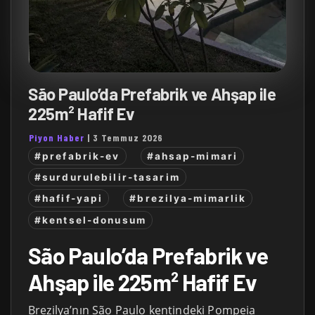
São Paulo’da Prefabrik ve Ahşap ile
225m² Hafif Ev
Piyon Haber
|
3 Temmuz 2026
#prefabrik-ev
#ahsap-mimari
#surdurulebilir-tasarim
#hafif-yapi
#brezilya-mimarlik
#kentsel-donusum
São Paulo’da Prefabrik ve
Ahşap ile 225m² Hafif Ev
Brezilya’nın São Paulo kentindeki Pompeia