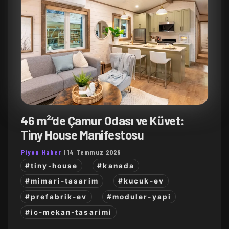
46 m²’de Çamur Odası ve Küvet:
Tiny House Manifestosu
Piyon Haber
|
14 Temmuz 2026
#tiny-house
#kanada
#mimari-tasarim
#kucuk-ev
#prefabrik-ev
#moduler-yapi
#ic-mekan-tasarimi