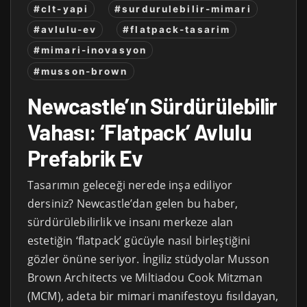
#clt-yapi
#surdurulebilir-mimari
#avlulu-ev
#flatpack-tasarim
#mimari-inovasyon
#musson-brown
Newcastle’ın Sürdürülebilir
Vahası: ‘Flatpack’ Avlulu
Prefabrik Ev
Tasarımın geleceği nerede inşa ediliyor
dersiniz? Newcastle’dan gelen bu haber,
sürdürülebilirlik ve insanı merkeze alan
estetiğin ‘flatpack’ gücüyle nasıl birleştiğini
gözler önüne seriyor. İngiliz stüdyolar Musson
Brown Architects ve Miltiadou Cook Mitzman
(MCM), adeta bir mimari manifestoyu fısıldayan,