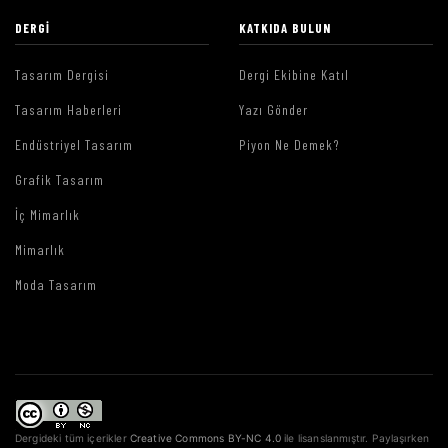
DERGI
KATKIDA BULUN
Tasarım Dergisi
Dergi Ekibine Katıl
Tasarım Haberleri
Yazı Gönder
Endüstriyel Tasarım
Piyon Ne Demek?
Grafik Tasarım
İç Mimarlık
Mimarlık
Moda Tasarım
Dergideki tüm içerikler
Creative Commons BY-NC 4.0
ile lisanslanmıştır. Paylaşırken