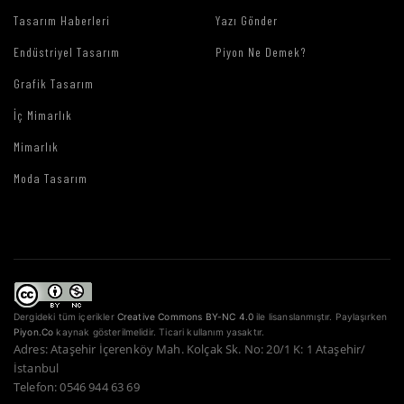
Tasarım Haberleri
Yazı Gönder
Endüstriyel Tasarım
Piyon Ne Demek?
Grafik Tasarım
İç Mimarlık
Mimarlık
Moda Tasarım
Dergideki tüm içerikler
Creative Commons BY-NC 4.0
ile lisanslanmıştır. Paylaşırken
Piyon.Co
kaynak gösterilmelidir. Ticari kullanım yasaktır.
Adres: Ataşehir İçerenköy Mah. Kolçak Sk. No: 20/1 K: 1 Ataşehir/
İstanbul
Telefon: 0546 944 63 69