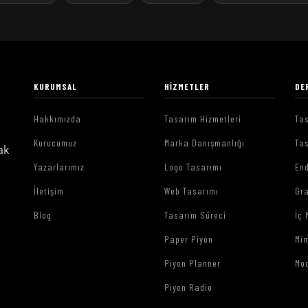
KURUMSAL
HIZMETLER
DE
Hakkımızda
Tasarım Hizmetleri
Tas
Kurucumuz
Marka Danışmanlığı
Tas
ak
Yazarlarımız
Logo Tasarımı
End
İletişim
Web Tasarımı
Gr
Blog
Tasarım Süreci
İç 
Paper Piyon
Mim
Piyon Planner
Mo
Piyon Radio