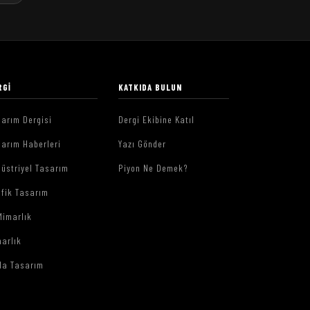
RGI
KATKIDA BULUN
arım Dergisi
Dergi Ekibine Katıl
arım Haberleri
Yazı Gönder
üstriyel Tasarım
Piyon Ne Demek?
afik Tasarım
Mimarlık
arlık
da Tasarım