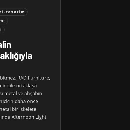
el-tasarim
mi
i
lin
aklığıyla
 bitmez. RAD Furniture,
ick ile ortaklaşa
sı metal ve ahşabın
emick’in daha önce
etal bir iskelete
ında Afternoon Light