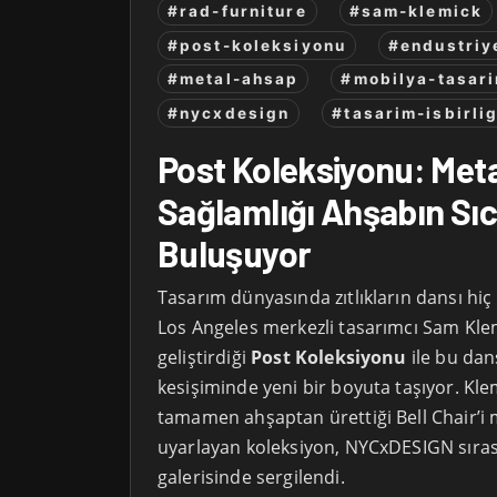
#rad-furniture
#sam-klemick
#post-koleksiyonu
#endustriy
#metal-ahsap
#mobilya-tasari
#nycxdesign
#tasarim-isbirlig
Post Koleksiyonu: Meta
Sağlamlığı Ahşabın Sıc
Buluşuyor
Tasarım dünyasında zıtlıkların dansı hiç
Los Angeles merkezli tasarımcı Sam Klem
geliştirdiği
Post Koleksiyonu
ile bu dan
kesişiminde yeni bir boyuta taşıyor. Kl
tamamen ahşaptan ürettiği Bell Chair’i m
uyarlayan koleksiyon, NYCxDESIGN sıras
galerisinde sergilendi.