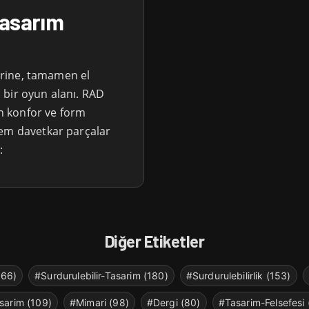
Tasarım
zerine, tamamen el
lı bir oyun alanı. RAD
in konfor ve form
hem davetkar parçalar
:
Diğer Etiketler
266)
#Surdurulebilir-Tasarim (180)
#Surdurulebilirlik (153)
sarim (109)
#Mimari (98)
#Dergi (80)
#Tasarim-Felsefesi 