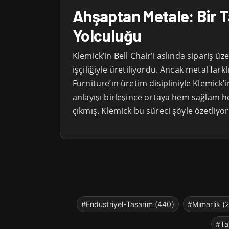
Ahşaptan Metale: Bir 
Yolculuğu
Klemick’in Bell Chair’i aslında sipariş ü
işçiliğiyle üretiliyordu. Ancak metal fark
Furniture’ın üretim disipliniyle Klemick’
anlayışı birleşince ortaya hem sağlam 
çıkmış. Klemick bu süreci şöyle özetliyor
#Endustriyel-Tasarim (440)
#Mimarlik (
#Ta