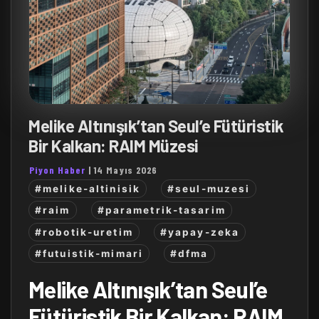
Melike Altınışık’tan Seul’e Fütüristik
Bir Kalkan: RAIM Müzesi
Piyon Haber
|
14 Mayıs 2026
#melike-altinisik
#seul-muzesi
#raim
#parametrik-tasarim
#robotik-uretim
#yapay-zeka
#futuistik-mimari
#dfma
Melike Altınışık’tan Seul’e
Fütüristik Bir Kalkan: RAIM