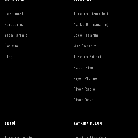
Hakkımızda
Tasarım Hizmetleri
Kurucumuz
Marka Danışmanlığı
Yazarlarımız
Logo Tasarımı
İletişim
Web Tasarımı
Blog
Tasarım Süreci
Paper Piyon
Piyon Planner
Piyon Radio
Piyon Davet
DERGI
KATKIDA BULUN
Tasarım Dergisi
Dergi Ekibine Katıl