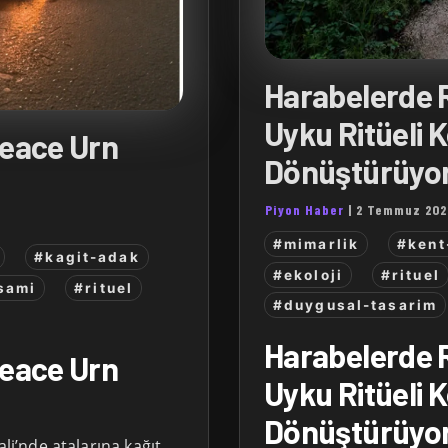
Harabelerde 
Uyku Ritüeli K
Peace Urn
Dönüştürüyo
Piyon Haber
|
2 Temmuz 202
#mimarlik
#kent
#kagit-adak
#ekoloji
#rituel
sami
#rituel
#duygusal-tasarim
Harabelerde 
Peace Urn
Uyku Ritüeli K
Dönüştürüyo
ali’nde atalarına kağıt