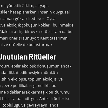
mi yönetilir? İklim, altyapı,
iskler hesaplanırken, insanın duygusal
 zaman göz ardı ediliyor. Oysa
k ve ekolojik çöküşün kökleri, bu ihmalde
’daki sıra dışı bir uyku ritüeli, tam da bu
imari önerisi sunuyor: Kent tasarımını
yal ve ritüelle de buluşturmak.
Unutulan Ritüeller
sürdürülebilir ekolojik dönüşümün ancak
ı anda dikkat edilmesiyle mümkün
zihin ekolojisi, toplum ekolojisi ve
 çevre politikaları genellikle bu
isine odaklanarak karmaşık bir durumu
 bir cevaba indirger. Antik ritüeller ise
 topluluğu ve çevreyi aynı anda