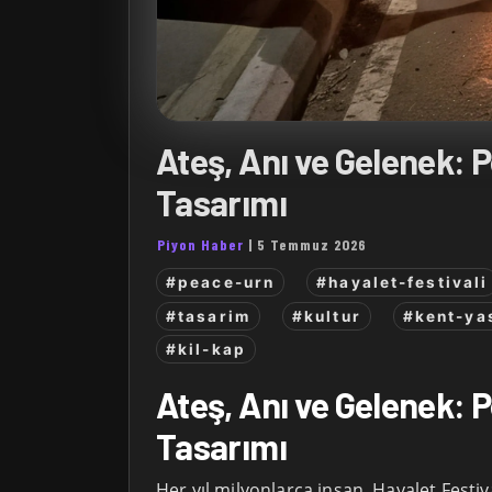
Ateş, Anı ve Gelenek: 
Tasarımı
Piyon Haber
|
5 Temmuz 2026
#peace-urn
#hayalet-festivali
#tasarim
#kultur
#kent-ya
#kil-kap
Ateş, Anı ve Gelenek: 
Tasarımı
Her yıl milyonlarca insan, Hayalet Festiv