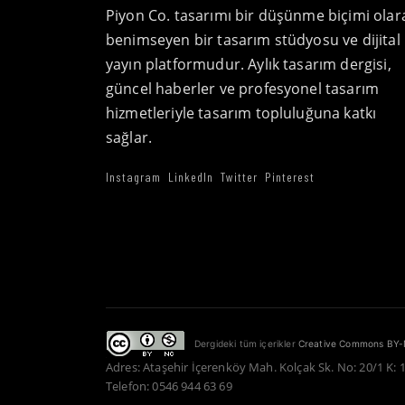
Piyon Co. tasarımı bir düşünme biçimi olar
benimseyen bir tasarım stüdyosu ve dijital
yayın platformudur. Aylık tasarım dergisi,
güncel haberler ve profesyonel tasarım
hizmetleriyle tasarım topluluğuna katkı
sağlar.
Instagram
LinkedIn
Twitter
Pinterest
Dergideki tüm içerikler
Creative Commons BY-
Adres: Ataşehir İçerenköy Mah. Kolçak Sk. No: 20/1 K: 
Telefon: 0546 944 63 69