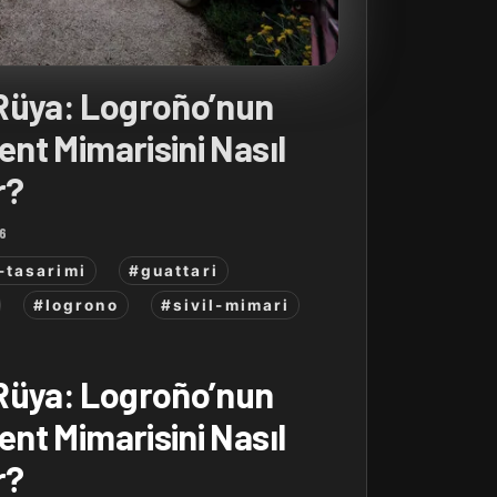
Rüya: Logroño’nun
ent Mimarisini Nasıl
r?
6
-tasarimi
#guattari
#logrono
#sivil-mimari
Rüya: Logroño’nun
ent Mimarisini Nasıl
r?