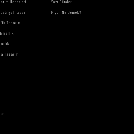
arım Haberleri
Yazı Gönder
üstriyel Tasarım
Piyon Ne Demek?
afik Tasarım
Mimarlık
arlık
da Tasarım
tır.