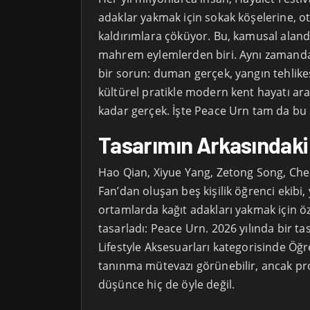
adaklar yakmak için sokak köşelerine, o
kaldırımlara çöküyor. Bu, kamusal aland
mahrem eylemlerden biri. Aynı zamanda
bir sorun: duman gerçek, yangın tehlikes
kültürel pratikle modern kent hayatı ara
kadar gerçek. İşte Peace Urn tam da bu
Tasarımın Arkasındak
Hao Qian, Xiyue Yang, Zetong Song, Ch
Fan’dan oluşan beş kişilik öğrenci ekibi
ortamlarda kağıt adakları yakmak için öze
tasarladı: Peace Urn. 2026 yılında bir 
Lifestyle Aksesuarları kategorisinde Öğ
tanınma mütevazı görünebilir, ancak pr
düşünce hiç de öyle değil.