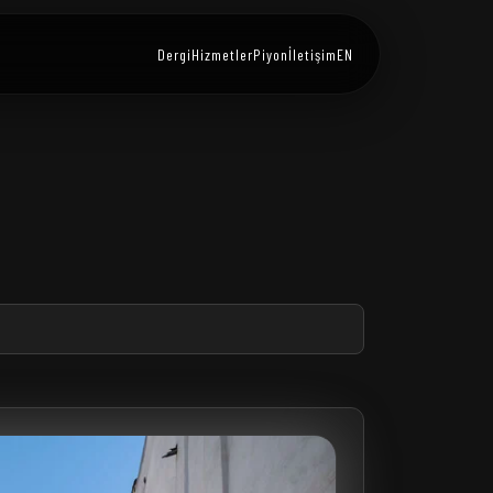
Dergi
Hizmetler
Piyon
İletişim
EN