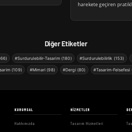
harekete geçiren pratikl
Diğer Etiketler
266)
#Surdurulebilir-Tasarim (180)
#Surdurulebilirlik (153)
sarim (109)
#Mimari (98)
#Dergi (80)
#Tasarim-Felsefesi 
KURUMSAL
HIZMETLER
DE
Hakkımızda
Tasarım Hizmetleri
Tas