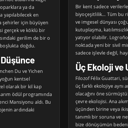
Bir kent sadece verilerle 
toparklara ya da
biyoçeşitlilik… Tüm bu r
a yapılabilecek en
ve imgesel dünyası çoğu
 şehirler için büyüyen
kutuplaşma, katılımsızlı
i gerçek ve köklü bir
yatıyor olabilir. Logroño
sındaki gerilim de bir o
noktada yeni bir sivil m
 boşlukta doğdu.
sadece işlevle değil, ha
i Düşünce
Üç Ekoloji ve 
enchen Du ve Yichen
Filozof Félix Guattari, 
, yoğun kentsel
üç farklı ekolojiye ayn
l olarak bir kil kap
olacağını öne sürmüştü: 
tasarım ödül programında
çevre ekolojisi. Ana akım
renci Mansiyonu aldı. Bu
üçünden birine veya ik
ojenin ardındaki
tanımlı bir soruna ve net
bize dönüşümün bedeni,