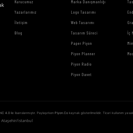
Kurucumuz
Marka Danışmanlığı
Tas
ak
Yazarlarımız
Logo Tasarımı
End
İletişim
Web Tasarımı
Gr
Blog
Tasarım Süreci
İç 
Paper Piyon
Mim
Piyon Planner
Mo
Piyon Radio
Piyon Davet
NC 4.0
ile lisanslanmıştır. Paylaşırken
Piyon.Co
kaynak gösterilmelidir. Ticari kullanım yasak
1 Ataşehir/İstanbul