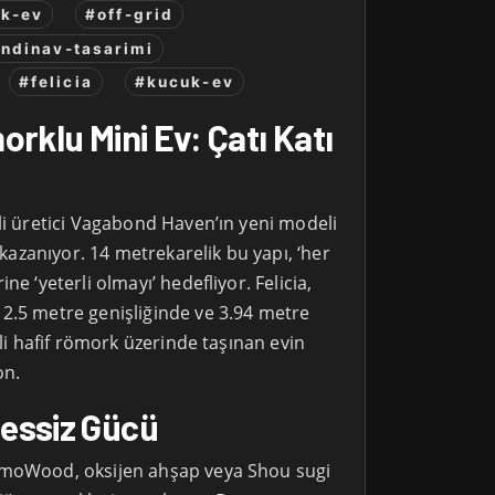
k-ev
#off-grid
ndinav-tasarimi
#felicia
#kucuk-ev
rklu Mini Ev: Çatı Katı
li üretici Vagabond Haven’ın yeni modeli
t kazanıyor. 14 metrekarelik bu yapı, ‘her
ne ‘yeterli olmayı’ hedefliyor. Felicia,
2.5 metre genişliğinde ve 3.94 metre
lli hafif römork üzerinde taşınan evin
on.
essiz Gücü
rmoWood, oksijen ahşap veya Shou sugi