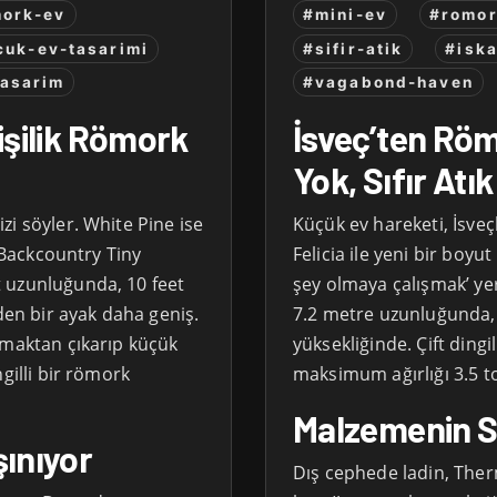
ork-ev
#mini-ev
#romor
cuk-ev-tasarimi
#sifir-atik
#iska
tasarim
#vagabond-haven
Kişilik Römork
İsveç’ten Römo
Yok, Sıfır Atık
i söyler. White Pine ise
Küçük ev hareketi, İsveç
. Backcountry Tiny
Felicia ile yeni bir boyu
 uzunluğunda, 10 feet
şey olmaya çalışmak’ yeri
vden bir ayak daha geniş.
7.2 metre uzunluğunda, 
lmaktan çıkarıp küçük
yüksekliğinde. Çift dingi
gilli bir römork
maksimum ağırlığı 3.5 t
Malzemenin S
ınıyor
Dış cephede ladin, The