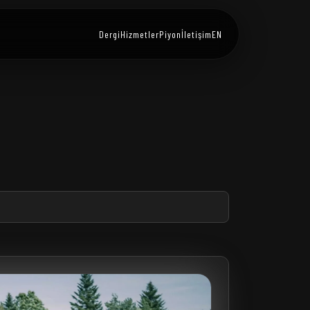
Dergi
Hizmetler
Piyon
İletişim
EN