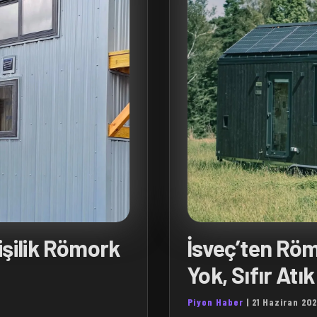
Kişilik Römork
İsveç’ten Römo
Yok, Sıfır Atık
Piyon Haber
|
21 Haziran 20