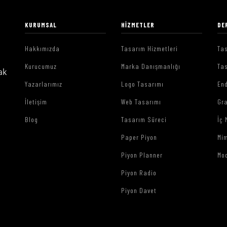
KURUMSAL
HIZMETLER
DE
Hakkımızda
Tasarım Hizmetleri
Tas
Kurucumuz
Marka Danışmanlığı
Tas
ak
Yazarlarımız
Logo Tasarımı
End
İletişim
Web Tasarımı
Gr
Blog
Tasarım Süreci
İç 
Paper Piyon
Mim
Piyon Planner
Mo
Piyon Radio
Piyon Davet