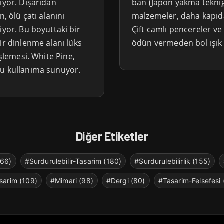
ıyor. Dışarıdan
ban (Japon yakma tekniğ
, ölü çatı alanını
malzemeler, daha kapıda
iyor. Bu boyuttaki bir
Çift camlı pencereler ve
ir dinlenme alanı lüks
ödün vermeden bol ışık 
işlemesi. White Pine,
tu kullanıma sunuyor.
Diğer Etiketler
266)
#Surdurulebilir-Tasarim (180)
#Surdurulebilirlik (155)
sarim (109)
#Mimari (98)
#Dergi (80)
#Tasarim-Felsefesi 