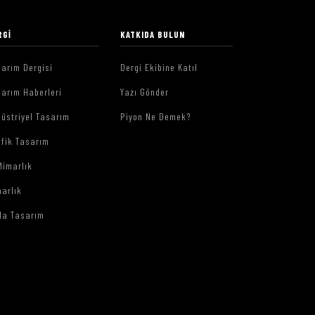
RGI
KATKIDA BULUN
arım Dergisi
Dergi Ekibine Katıl
arım Haberleri
Yazı Gönder
üstriyel Tasarım
Piyon Ne Demek?
afik Tasarım
Mimarlık
arlık
da Tasarım