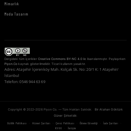
Mimarlık
Moda Tasarım
Dergideki tüm içerikler
Creative Commons BY-NC 4.0
ile lisanslanmıştır. Paylaşırken
Piyon.Co
kaynak gösterilmelidir. Ticari kullanım yasaktır.
Adres: Ataşehir İçerenköy Mah. Kolçak Sk. No: 20/1 K: 1 Ataşehir/
İstanbul
Telefon: 0546 944 63 69
Copyright © 2022–2026 Piyon Co. — Tüm Hakları Saklıdır.
Bir Atahan Göktürk
Güner Şirketidir.
·
·
·
·
·
Gizlilik Politikası
Hizmet Şartları
Çerez Politikası
Ödeme Güvenliği
İade Şartları
·
KVKK
İletişim