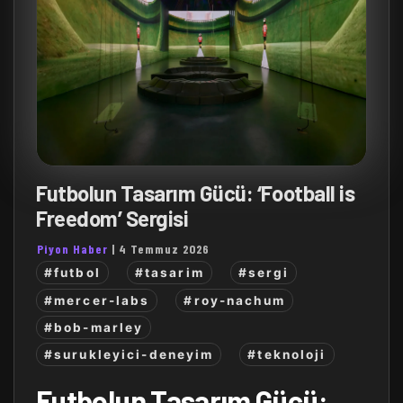
Futbolun Tasarım Gücü: ‘Football is
Freedom’ Sergisi
Piyon Haber
|
4 Temmuz 2026
#futbol
#tasarim
#sergi
#mercer-labs
#roy-nachum
#bob-marley
#surukleyici-deneyim
#teknoloji
Futbolun Tasarım Gücü: