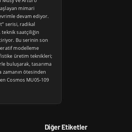
n Musy ve Arturo
başlayan mimari
i evrimle devam ediyor.
 serisi, radikal
teknik saatçiliğin
ştiriyor. Bu serinin son
neratif modelleme
stike üretim teknikleri;
erle buluşarak, tasarıma
da zamanın ötesinden
Golden Cosmos MU05-109
Diğer Etiketler