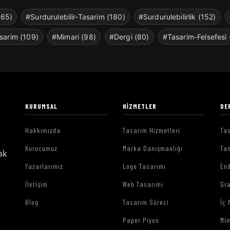
265)
#Surdurulebilir-Tasarim (180)
#Surdurulebilirlik (152)
sarim (109)
#Mimari (98)
#Dergi (80)
#Tasarim-Felsefesi 
KURUMSAL
HIZMETLER
DE
Hakkımızda
Tasarım Hizmetleri
Tas
Kurucumuz
Marka Danışmanlığı
Tas
ak
Yazarlarımız
Logo Tasarımı
End
İletişim
Web Tasarımı
Gr
Blog
Tasarım Süreci
İç 
Paper Piyon
Mim