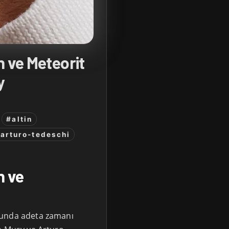
n ve Meteorit
y
#altin
arturo-tedeschi
n ve
munda adeta zamanı