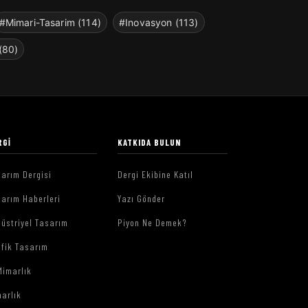
#Mimari-Tasarim (114)
#Inovasyon (113)
(80)
RGI
KATKIDA BULUN
arım Dergisi
Dergi Ekibine Katıl
arım Haberleri
Yazı Gönder
üstriyel Tasarım
Piyon Ne Demek?
afik Tasarım
Mimarlık
arlık