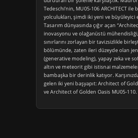
durduran bir şölenle karşılaştık. Mauro
Tedeschi’nin, MU05-106 ARCHITECT ile 
yolculukları, şimdi iki yeni ve büyüleyic
Tasarım dünyasında çığır açan “Architect”
inovasyonu ve olağanüstü mühendisliği, 
sınırlarını zorlayan bir tavizsizlikle birle
bölümünde, zaten ileri düzeyde olan je
(generative modeling), yapay zeka ve sofi
altın ve meteorit gibi istisnai malzemel
bambaşka bir derinlik katıyor. Karşınız
gelen iki yeni başyapıt: Architect of 
ve Architect of Golden Oasis MU05-110.