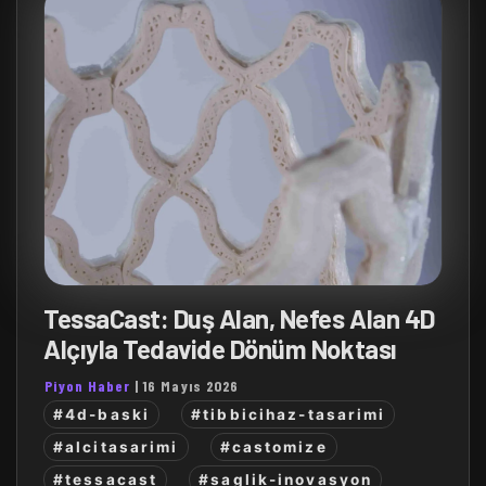
TessaCast: Duş Alan, Nefes Alan 4D
Alçıyla Tedavide Dönüm Noktası
Piyon Haber
|
16 Mayıs 2026
#4d-baski
#tibbicihaz-tasarimi
#alcitasarimi
#castomize
#tessacast
#saglik-inovasyon