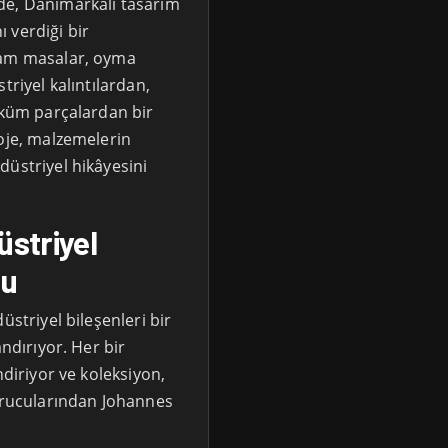
de, Danimarkalı tasarım
ı verdiği bir
cam masalar, oyma
triyel kalıntılardan,
döküm parçalardan bir
roje, malzemelerin
düstriyel hikâyesini
striyel
mu
üstriyel bileşenleri bir
andırıyor. Her bir
ndiriyor ve koleksiyon,
kurucularından Johannes