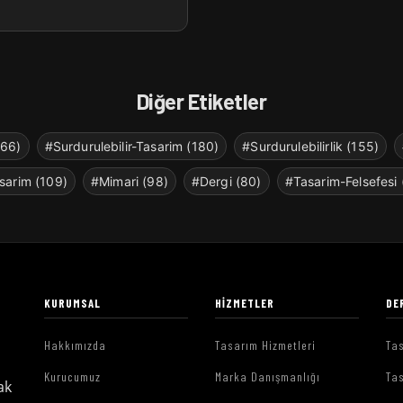
Diğer Etiketler
266)
#Surdurulebilir-Tasarim (180)
#Surdurulebilirlik (155)
sarim (109)
#Mimari (98)
#Dergi (80)
#Tasarim-Felsefesi 
KURUMSAL
HIZMETLER
DE
Hakkımızda
Tasarım Hizmetleri
Tas
Kurucumuz
Marka Danışmanlığı
Tas
ak