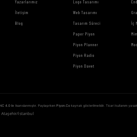
Yazarlarımız
Logo Tasarımı
End
İletişim
Web Tasarımı
Gr
Blog
Tasarım Süreci
İç 
Paper Piyon
Mim
Piyon Planner
Mo
Piyon Radio
Piyon Davet
NC 4.0
ile lisanslanmıştır. Paylaşırken
Piyon.Co
kaynak gösterilmelidir. Ticari kullanım yasak
1 Ataşehir/İstanbul