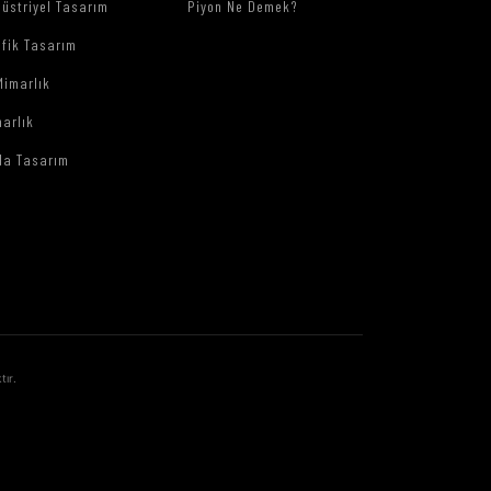
üstriyel Tasarım
Piyon Ne Demek?
afik Tasarım
Mimarlık
arlık
da Tasarım
tır.