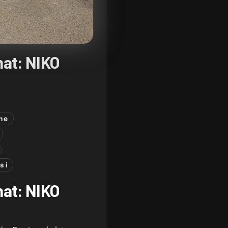
nat: NIKO
ne
si
nat: NIKO