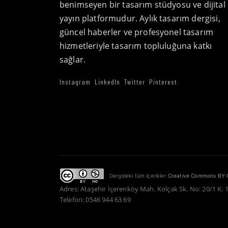
benimseyen bir tasarım stüdyosu ve dijital
yayın platformudur. Aylık tasarım dergisi,
güncel haberler ve profesyonel tasarım
hizmetleriyle tasarım topluluğuna katkı
sağlar.
Instagram
LinkedIn
Twitter
Pinterest
Dergideki tüm içerikler
Creative Commons BY-
Adres: Ataşehir İçerenköy Mah. Kolçak Sk. No: 20/1 K: 
Telefon: 0546 944 63 69