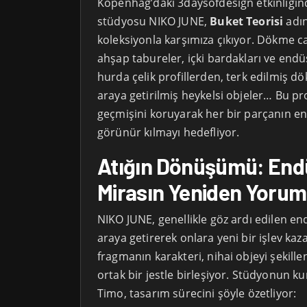
Kopenhag’daki 3daysofdesign etkinliğin
stüdyosu NIKO JUNE,
Buket Teorisi
adın
koleksiyonla karşımıza çıkıyor. Dökme 
ahşap tabureler, içki bardakları ve endüs
hurda çelik profillerden, terk edilmiş 
araya getirilmiş heykelsi objeler… Bu p
geçmişini koruyarak her bir parçanın en
görünür kılmayı hedefliyor.
Atığın Dönüşümü: Endü
Mirasın Yeniden Yoru
NIKO JUNE, genellikle göz ardı edilen end
araya getirerek onlara yeni bir işlev kaz
fragmanın karakteri, nihai objeyi şekille
ortak bir jestle birleşiyor. Stüdyonun 
Timo, tasarım sürecini şöyle özetliyor: