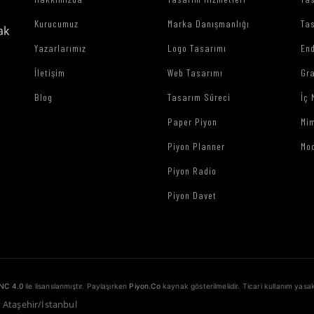
Kurucumuz
Marka Danışmanlığı
Tas
ak
Yazarlarımız
Logo Tasarımı
End
İletişim
Web Tasarımı
Gr
Blog
Tasarım Süreci
İç 
Paper Piyon
Mim
Piyon Planner
Mo
Piyon Radio
Piyon Davet
NC 4.0
ile lisanslanmıştır. Paylaşırken
Piyon.Co
kaynak gösterilmelidir. Ticari kullanım yasak
1 Ataşehir/İstanbul