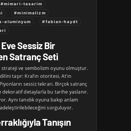
#mimari-tasarim
mi
#minimalizm
s-aluminyum
#fabian-haydt
ari
Eve Sessiz Bir
en Satranç Seti
 strateji ve sembolizm oyunu olmuştur.
ilini taşır: Kral’ın otoritesi, At’ın
Piyonların sessiz tekrarı. Birçok satranç
dekoratif detaylarla bu tarihe yaslanır.
zliyor. Aynı tanıdık oyuna bakıp anlam
deleştirilebileceğini sorguluyor.
rraklığıyla Tanışın