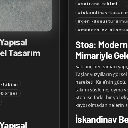
#satranc-takimi
#iskandinav-tasari
#geri-donusturulmu
#modern-ev-aksesu
Yapısal
Stoa: Modern 
el Tasarım
Mimariyle Gel
Satranç her zaman yapı,
Taşlar yüzyılların görsel d
hareketi, Kale’nin gücü, 
-takimi
takımı süsleme, oyma ve 
-borger
Stoa ise farklı bir yol i
kaybı olmadan nelerin sa
İskandinav Be
Yapısal