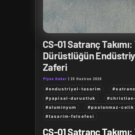
CS-01 Satranç Takımı: 
Dürüstlüğün Endüstriy
Zaferi
Piyon Haber
|
25 Haziran 2026
#endustriyel-tasarim
#satranc
#yapisal-durustluk
#christian
#aluminyum
#paslanmaz-celik
#tasarim-felsefesi
CS-01 Satranç Takımı: 