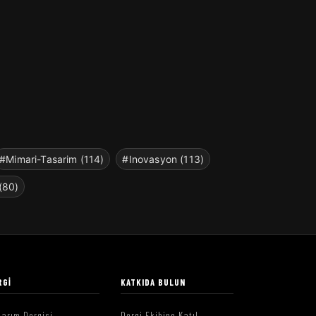
#Mimari-Tasarim (114)
#Inovasyon (113)
(80)
RGI
KATKIDA BULUN
arım Dergisi
Dergi Ekibine Katıl