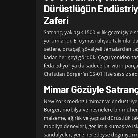
Dürüstlüğün Endüstriy
Zaferi
Satranç, yaklaşık 1500 yıllık geçmişiyle s
yorumlandı. El oyması ahşap takımlard
setlere, ortaçağ şövalyeli temalardan t
kadar her şeyi gördük. Çoğu yeniden tas
feda ediyor ya da sadece bir vitrin par
Christian Borger’ın CS-01’i ise sessiz seda
Mimar Gözüyle Satran
New York merkezli mimar ve endüstriyel
Borger, mobilya ve nesnelere bir mühend
malzeme, ağırlık ve yapısal dürüstlük takı
mobilya deneyleri, gerilmiş kumaş ve is
sandalyeler, yere neredeyse değmiyorm