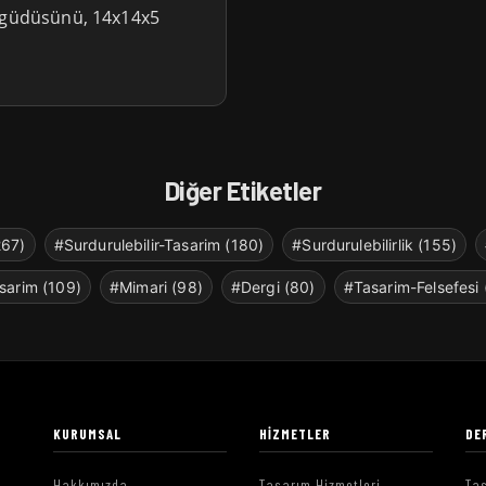
içgüdüsünü, 14x14x5
Diğer Etiketler
267)
#Surdurulebilir-Tasarim (180)
#Surdurulebilirlik (155)
sarim (109)
#Mimari (98)
#Dergi (80)
#Tasarim-Felsefesi 
KURUMSAL
HIZMETLER
DE
Hakkımızda
Tasarım Hizmetleri
Tas