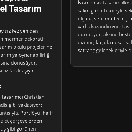
İskandinav tasarım ilkel
el Tasarım
sakin görsel ifadeyle şe
ölçülü; sete modern iç m
varlık kazandırıyor. Taşl
ayısız kez yeniden
durmuyor; aksine beste
an mermer dekoratif
dizilmiş küçük mekansal
asarım okulu projelerine
satranç gelenekleriyle de
arım ya oynanabilirliği
çasına dönüşüyor.
sız farklılaşıyor.
ç
 tasarımcı Christian
is gibi yaklaşıyor:
ntısıyla. Portföyü, hafif
kelet çerçevelerden
uş gibi görünen