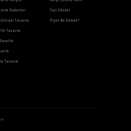
arım Haberleri
Yazı Gönder
üstriyel Tasarım
Piyon Ne Demek?
afik Tasarım
Mimarlık
arlık
da Tasarım
tır.