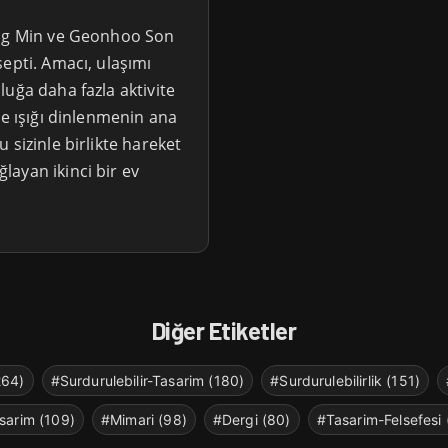
ong Min ve Geonhoo Son
epti. Amacı, ulaşımı
uğa daha fazla aktivite
ve ışığı dinlenmenin ana
 sizinle birlikte hareket
ayan ikinci bir ev
Diğer Etiketler
264)
#Surdurulebilir-Tasarim (180)
#Surdurulebilirlik (151)
sarim (109)
#Mimari (98)
#Dergi (80)
#Tasarim-Felsefesi 