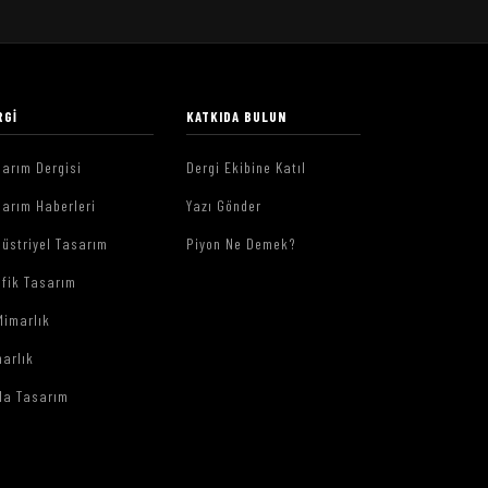
RGI
KATKIDA BULUN
arım Dergisi
Dergi Ekibine Katıl
arım Haberleri
Yazı Gönder
üstriyel Tasarım
Piyon Ne Demek?
afik Tasarım
Mimarlık
arlık
da Tasarım