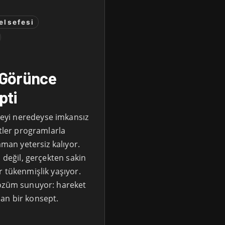
elsefesi
 Görünce
pti
eyi neredeyse imkansız
atler programlarla
aman yetersiz kalıyor.
 değil, gerçekten sakin
r tükenmişlik yaşıyor.
çözüm sunuyor: hareket
an bir konsept.