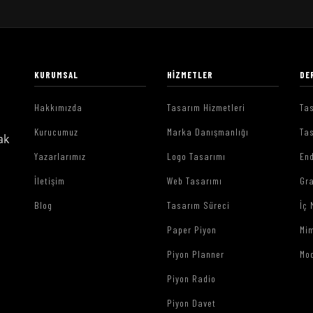
KURUMSAL
HIZMETLER
DE
Hakkımızda
Tasarım Hizmetleri
Tas
Kurucumuz
Marka Danışmanlığı
Tas
ak
Yazarlarımız
Logo Tasarımı
End
İletişim
Web Tasarımı
Gr
Blog
Tasarım Süreci
İç 
Paper Piyon
Mim
Piyon Planner
Mo
Piyon Radio
Piyon Davet