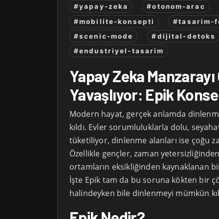
#yapay-zeka
#otonom-arac
#mobilite-konsepti
#tasarim-f
#scenic-mode
#dijital-detoks
#endustriyel-tasarim
Yapay Zeka Manzarayı
Yavaşlıyor: Epik Konse
Modern hayat, gerçek anlamda dinlenm
kıldı. Evler sorumluluklarla dolu, seyah
tüketiliyor, dinlenme alanları ise çoğu z
Özellikle gençler, zaman yetersizliğinden
ortamların eksikliğinden kaynaklanan bi
İşte Epik tam da bu soruna kökten bir 
halindeyken bile dinlenmeyi mümkün kıl
Epik Nedir?