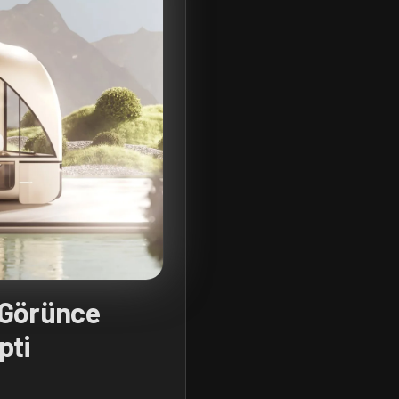
 Görünce
pti