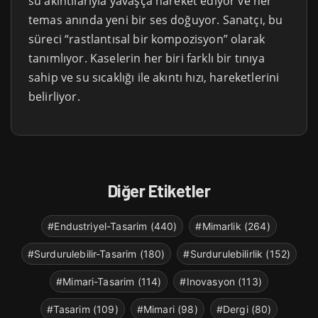
su akıntılarıyla yavaşça hareket ediyor ve her
temas anında yeni bir ses doğuyor. Sanatçı, bu
süreci “rastlantısal bir kompozisyon” olarak
tanımlıyor. Kaselerin her biri farklı bir tınıya
sahip ve su sıcaklığı ile akıntı hızı, hareketlerini
belirliyor.
Diğer Etiketler
#Endustriyel-Tasarim (440)
#Mimarlik (264)
#Surdurulebilir-Tasarim (180)
#Surdurulebilirlik (152)
#Mimari-Tasarim (114)
#Inovasyon (113)
#Tasarim (109)
#Mimari (98)
#Dergi (80)