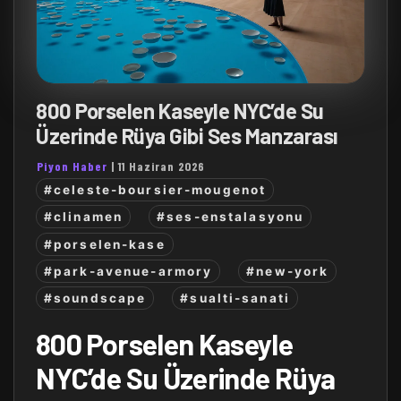
800 Porselen Kaseyle NYC’de Su
Üzerinde Rüya Gibi Ses Manzarası
Piyon Haber
|
11 Haziran 2026
#celeste-boursier-mougenot
#clinamen
#ses-enstalasyonu
#porselen-kase
#park-avenue-armory
#new-york
#soundscape
#sualti-sanati
800 Porselen Kaseyle
NYC’de Su Üzerinde Rüya