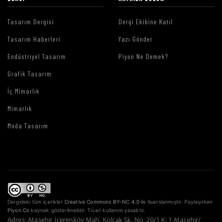
Tasarım Dergisi
Dergi Ekibine Katıl
Tasarım Haberleri
Yazı Gönder
Endüstriyel Tasarım
Piyon Ne Demek?
Grafik Tasarım
İç Mimarlık
Mimarlık
Moda Tasarım
Dergideki tüm içerikler
Creative Commons BY-NC 4.0
ile lisanslanmıştır. Paylaşırken
Piyon.Co
kaynak gösterilmelidir. Ticari kullanım yasaktır.
Adres: Ataşehir İçerenköy Mah. Kolçak Sk. No: 20/1 K: 1 Ataşehir/