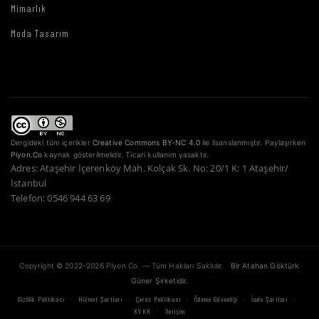
Mimarlık
Moda Tasarım
Dergideki tüm içerikler
Creative Commons BY-NC 4.0
ile lisanslanmıştır. Paylaşırken
Piyon.Co
kaynak gösterilmelidir. Ticari kullanım yasaktır.
Adres: Ataşehir İçerenköy Mah. Kolçak Sk. No: 20/1 K: 1 Ataşehir/
İstanbul
Telefon: 0546 944 63 69
Copyright © 2022–2026 Piyon Co. — Tüm Hakları Saklıdır.
Bir Atahan Göktürk
Güner Şirketidir.
·
·
·
·
·
Gizlilik Politikası
Hizmet Şartları
Çerez Politikası
Ödeme Güvenliği
İade Şartları
·
KVKK
İletişim