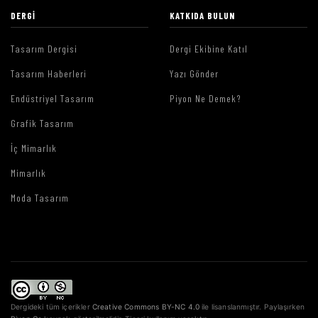
DERGI
KATKIDA BULUN
Tasarım Dergisi
Dergi Ekibine Katıl
Tasarım Haberleri
Yazı Gönder
Endüstriyel Tasarım
Piyon Ne Demek?
Grafik Tasarım
İç Mimarlık
Mimarlık
Moda Tasarım
Dergideki tüm içerikler
Creative Commons BY-NC 4.0
ile lisanslanmıştır. Paylaşırken