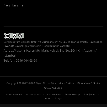
Moda Tasarım
Dergideki tüm içerikler
Creative Commons BY-NC 4.0
ile lisanslanmıştır. Paylaşırken
Piyon.Co
kaynak gösterilmelidir. Ticari kullanım yasaktır.
Adres: Ataşehir İçerenköy Mah. Kolçak Sk. No: 20/1 K: 1 Ataşehir/
İstanbul
Telefon: 0546 944 63 69
Copyright © 2022–2026 Piyon Co. — Tüm Hakları Saklıdır.
Bir Atahan Göktürk
Güner Şirketidir.
·
·
·
·
·
Gizlilik Politikası
Hizmet Şartları
Çerez Politikası
Ödeme Güvenliği
İade Şartları
·
KVKK
İletişim