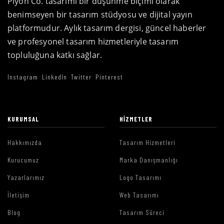
Piyon Co. tasarımı bir düşünme biçimi olarak
benimseyen bir tasarım stüdyosu ve dijital yayın
platformudur. Aylık tasarım dergisi, güncel haberler
ve profesyonel tasarım hizmetleriyle tasarım
topluluğuna katkı sağlar.
Instagram
LinkedIn
Twitter
Pinterest
KURUMSAL
HIZMETLER
Hakkımızda
Tasarım Hizmetleri
Kurucumuz
Marka Danışmanlığı
Yazarlarımız
Logo Tasarımı
İletişim
Web Tasarımı
Blog
Tasarım Süreci