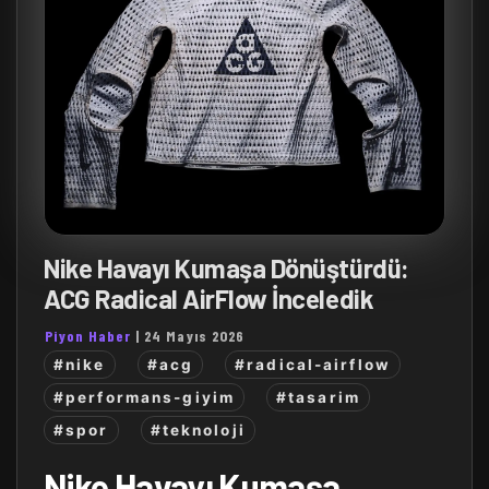
Nike Havayı Kumaşa Dönüştürdü:
ACG Radical AirFlow İnceledik
Piyon Haber
|
24 Mayıs 2026
#nike
#acg
#radical-airflow
#performans-giyim
#tasarim
#spor
#teknoloji
Nike Havayı Kumaşa