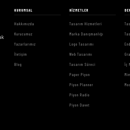
KURUMSAL
HIZMETLER
DE
Hakkımızda
Tasarım Hizmetleri
Tas
Kurucumuz
Marka Danışmanlığı
Tas
ak
Yazarlarımız
Logo Tasarımı
End
İletişim
Web Tasarımı
Gr
Blog
Tasarım Süreci
İç 
Paper Piyon
Mim
Piyon Planner
Mo
Piyon Radio
Piyon Davet