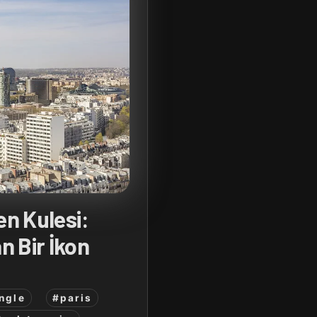
en Kulesi:
n Bir İkon
angle
#paris