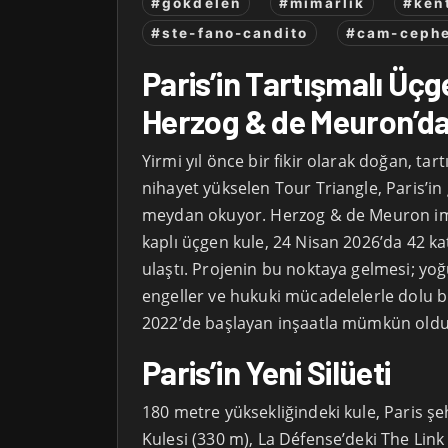
#gokdelen
#mimarlik
#ken
#ste-fano-candito
#cam-ceph
Paris’in Tartışmalı Üçg
Herzog & de Meuron’da
Yirmi yıl önce bir fikir olarak doğan, ta
nihayet yükselen Tour Triangle, Paris’in
meydan okuyor. Herzog & de Meuron i
kaplı üçgen kule, 24 Nisan 2026’da 42 ka
ulaştı. Projenin bu noktaya gelmesi; yo
engeller ve hukuki mücadelelerle dolu b
2022’de başlayan inşaatla mümkün oldu
Paris’in Yeni Silüeti
180 metre yüksekliğindeki kule, Paris şehi
Kulesi (330 m), La Défense’deki The Link