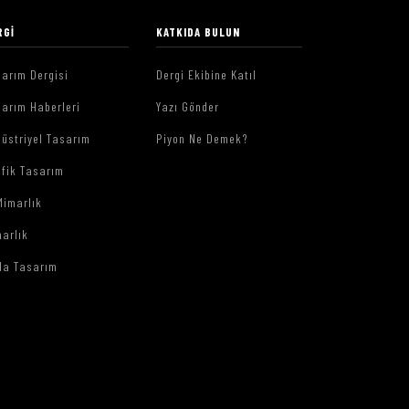
RGI
KATKIDA BULUN
arım Dergisi
Dergi Ekibine Katıl
arım Haberleri
Yazı Gönder
üstriyel Tasarım
Piyon Ne Demek?
afik Tasarım
Mimarlık
arlık
da Tasarım