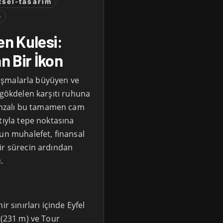
tsel-tasarim
e
en Kulesi:
n Bir İkon
rtışmalarla büyüyen ve
 gökdelen karşıtı ruhuna
mzalı bu tamamen cam
tıyla tepe noktasına
ğun muhalefet, finansal
ir sürecin ardından
.
r sınırları içinde Eyfel
 (231 m) ve Tour