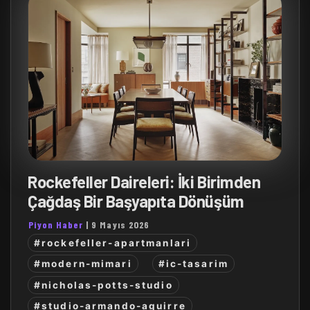
Rockefeller Daireleri: İki Birimden
Çağdaş Bir Başyapıta Dönüşüm
Piyon Haber
|
9 Mayıs 2026
#rockefeller-apartmanlari
#modern-mimari
#ic-tasarim
#nicholas-potts-studio
#studio-armando-aguirre