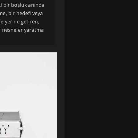
i bir boşluk anında
me, bir hedefi veya
de yerine getiren,
ir nesneler yaratma