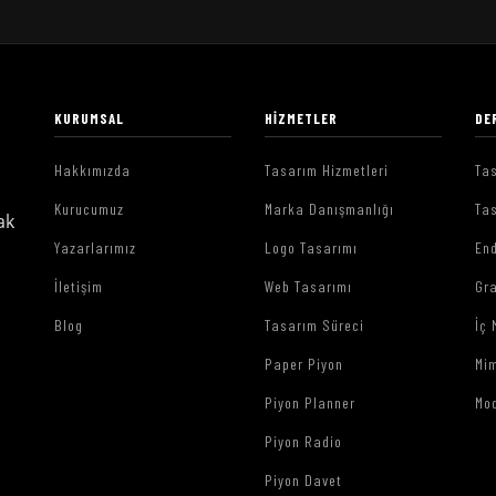
KURUMSAL
HIZMETLER
DE
Hakkımızda
Tasarım Hizmetleri
Tas
Kurucumuz
Marka Danışmanlığı
Tas
ak
Yazarlarımız
Logo Tasarımı
End
İletişim
Web Tasarımı
Gr
Blog
Tasarım Süreci
İç 
Paper Piyon
Mim
Piyon Planner
Mo
Piyon Radio
Piyon Davet