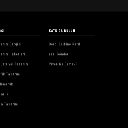
RGI
KATKIDA BULUN
arım Dergisi
Dergi Ekibine Katıl
arım Haberleri
Yazı Gönder
üstriyel Tasarım
Piyon Ne Demek?
afik Tasarım
Mimarlık
arlık
da Tasarım