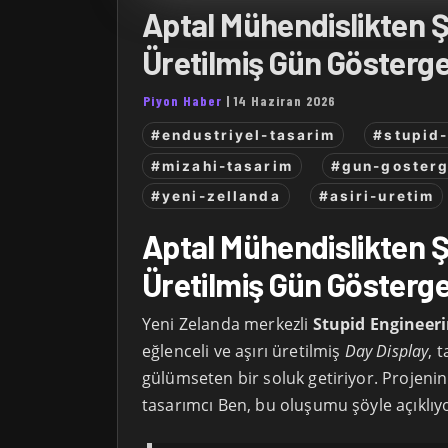
Aptal Mühendislikten Ş
Üretilmiş Gün Gösterge
Piyon Haber
|
14 Haziran 2026
#endustriyel-tasarim
#stupid
#mizahi-tasarim
#gun-gosterg
#yeni-zellanda
#asiri-uretim
Aptal Mühendislikten Ş
Üretilmiş Gün Gösterge
Yeni Zelanda merkezli
Stupid Engineer
eğlenceli ve aşırı üretilmiş
Day Display
, 
gülümseten bir soluk getiriyor. Projenin
tasarımcı Ben, bu oluşumu şöyle açıklıy