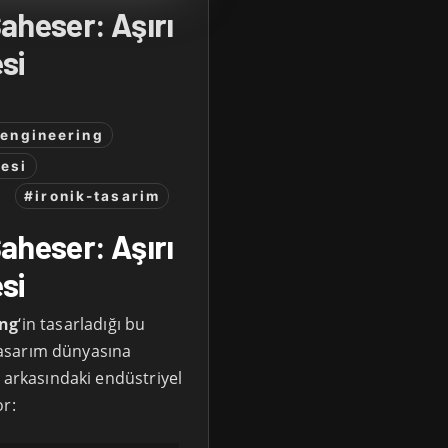
aheser: Aşırı
si
-engineering
esi
#ironik-tasarim
aheser: Aşırı
si
ing
‘in tasarladığı bu
tasarım dünyasına
 arkasındaki endüstriyel
or: