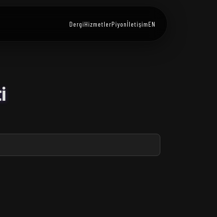
Dergi
Hizmetler
Piyon
İletişim
EN
i