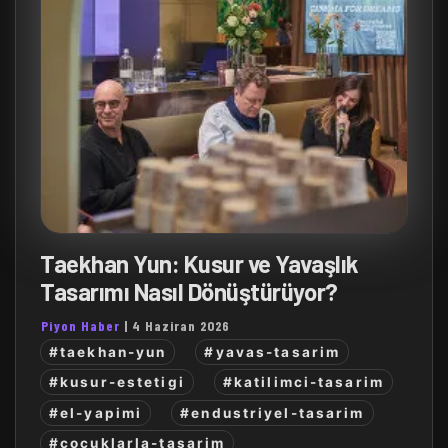
Taekhan Yun: Kusur ve Yavaşlık
Tasarımı Nasıl Dönüştürüyor?
Piyon Haber
|
4 Haziran 2026
#taekhan-yun
#yavas-tasarim
#kusur-estetigi
#katilimci-tasarim
#el-yapimi
#endustriyel-tasarim
#cocuklarla-tasarim