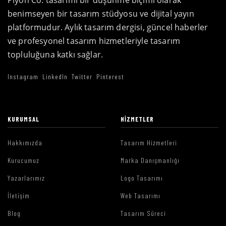
Piyon Co. tasarımı bir düşünme biçimi olarak
benimseyen bir tasarım stüdyosu ve dijital yayın
platformudur. Aylık tasarım dergisi, güncel haberler
ve profesyonel tasarım hizmetleriyle tasarım
topluluğuna katkı sağlar.
Instagram
LinkedIn
Twitter
Pinterest
KURUMSAL
HIZMETLER
Hakkımızda
Tasarım Hizmetleri
Kurucumuz
Marka Danışmanlığı
Yazarlarımız
Logo Tasarımı
İletişim
Web Tasarımı
Blog
Tasarım Süreci