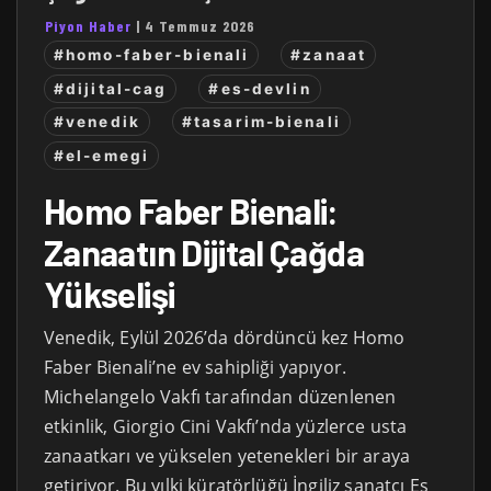
Piyon Haber
|
4 Temmuz 2026
#homo-faber-bienali
#zanaat
#dijital-cag
#es-devlin
#venedik
#tasarim-bienali
#el-emegi
Homo Faber Bienali:
Zanaatın Dijital Çağda
Yükselişi
Venedik, Eylül 2026’da dördüncü kez Homo
Faber Bienali’ne ev sahipliği yapıyor.
Michelangelo Vakfı tarafından düzenlenen
etkinlik, Giorgio Cini Vakfı’nda yüzlerce usta
zanaatkarı ve yükselen yetenekleri bir araya
getiriyor. Bu yılki küratörlüğü İngiliz sanatçı Es