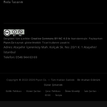
Moda Tasarım
Dergideki tüm içerikler
Creative Commons BY-NC 4.0
ile lisanslanmıştır. Paylaşırken
Piyon.Co
kaynak gösterilmelidir. Ticari kullanım yasaktır.
Adres: Ataşehir İçerenköy Mah. Kolçak Sk. No: 20/1 K: 1 Ataşehir/
İstanbul
Telefon: 0546 944 63 69
Copyright © 2022–2026 Piyon Co. — Tüm Hakları Saklıdır.
Bir Atahan Göktürk
Güner Şirketidir.
·
·
·
·
·
Gizlilik Politikası
Hizmet Şartları
Çerez Politikası
Ödeme Güvenliği
İade Şartları
·
KVKK
İletişim