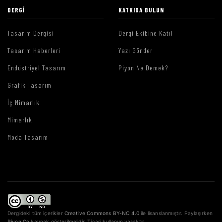
DERGI
KATKIDA BULUN
Tasarım Dergisi
Dergi Ekibine Katıl
Tasarım Haberleri
Yazı Gönder
Endüstriyel Tasarım
Piyon Ne Demek?
Grafik Tasarım
İç Mimarlık
Mimarlık
Moda Tasarım
Dergideki tüm içerikler
Creative Commons BY-NC 4.0
ile lisanslanmıştır. Paylaşırken
Piyon.Co
kaynak gösterilmelidir. Ticari kullanım yasaktır.