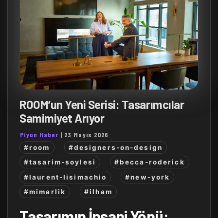
ROOM’un Yeni Serisi: Tasarımcılar
Samimiyet Arıyor
Piyon Haber
|
23 Mayıs 2026
#room
#designers-on-design
#tasarim-soylesi
#becca-roderick
#laurent-lisimachio
#new-york
#mimarlik
#ilham
Tasarımın İnsani Yönü: