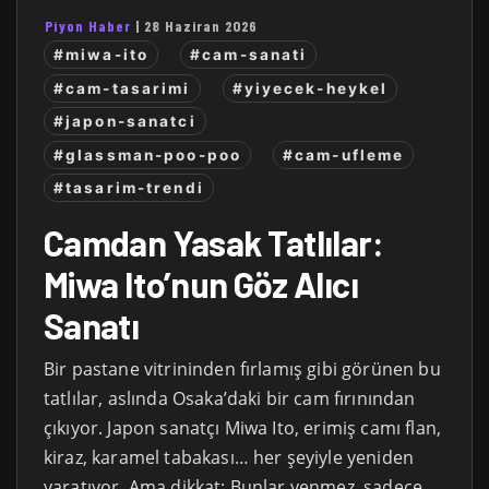
Piyon Haber
|
28 Haziran 2026
#miwa-ito
#cam-sanati
#cam-tasarimi
#yiyecek-heykel
#japon-sanatci
#glassman-poo-poo
#cam-ufleme
#tasarim-trendi
Camdan Yasak Tatlılar:
Miwa Ito’nun Göz Alıcı
Sanatı
Bir pastane vitrininden fırlamış gibi görünen bu
tatlılar, aslında Osaka’daki bir cam fırınından
çıkıyor. Japon sanatçı Miwa Ito, erimiş camı flan,
kiraz, karamel tabakası… her şeyiyle yeniden
yaratıyor. Ama dikkat: Bunlar yenmez, sadece