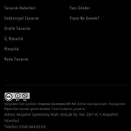
Tasarım Haberleri
Yazı Gönder
Endüstriyel Tasarım
Piyon Ne Demek?
Grafik Tasarım
İç Mimarlık
Mimarlık
Moda Tasarım
Dergideki tüm içerikler
Creative Commons BY-NC 4.0
ile lisanslanmıştır. Paylaşırken
Piyon.Co
kaynak gösterilmelidir. Ticari kullanım yasaktır.
Adres: Ataşehir İçerenköy Mah. Kolçak Sk. No: 20/1 K: 1 Ataşehir/
İstanbul
Telefon: 0546 944 63 69