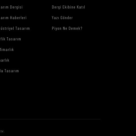
arım Dergisi
Dergi Ekibine Katıl
arım Haberleri
Yazı Gönder
üstriyel Tasarım
Piyon Ne Demek?
afik Tasarım
Mimarlık
arlık
da Tasarım
tır.