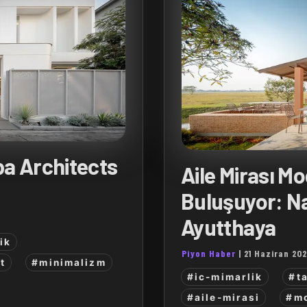
a Architects
Aile Mirası M
Buluşuyor: N
Ayutthaya
ik
Piyon Haber
|
21 Haziran 20
t
#minimalizm
#ic-mimarlik
#t
#aile-mirasi
#mo