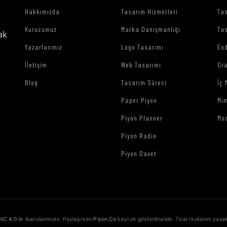
Hakkımızda
Tasarım Hizmetleri
Tas
Kurucumuz
Marka Danışmanlığı
Tas
ak
Yazarlarımız
Logo Tasarımı
End
İletişim
Web Tasarımı
Gr
Blog
Tasarım Süreci
İç 
Paper Piyon
Mim
Piyon Planner
Mo
Piyon Radio
Piyon Davet
NC 4.0
ile lisanslanmıştır. Paylaşırken
Piyon.Co
kaynak gösterilmelidir. Ticari kullanım yasak