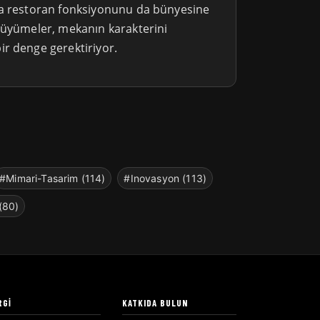
da restoran fonksiyonunu da bünyesine
büyümeler, mekanın karakterini
r denge gerektiriyor.
#Mimari-Tasarim (114)
#Inovasyon (113)
(80)
RGI
KATKIDA BULUN