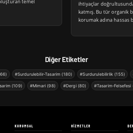
 oluşturan temel
ihtiyaçlar doğrultusun
katmış. Bu tür organik 
korumak adına hassas bi
Diğer Etiketler
266)
#Surdurulebilir-Tasarim (180)
#Surdurulebilirlik (155)
sarim (109)
#Mimari (98)
#Dergi (80)
#Tasarim-Felsefesi 
KURUMSAL
HIZMETLER
DE