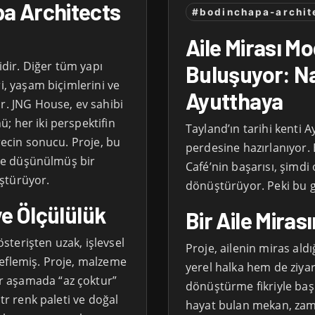
a Architects
#bodinchapa-archit
Aile Mirası M
sidir. Diğer tüm yapı
Buluşuyor: N
i, yaşam biçimlerini ve
Ayutthaya
r. JNG House, ev sahibi
; her iki perspektifin
Tayland’ın tarihi kenti Ay
recin sonucu. Proje, bu
perdesine hazırlanıyor.
enle düşünülmüş bir
Café’nin başarısı, şimd
ştürüyor.
dönüştürüyor. Peki bu 
ve Ölçülülük
Bir Aile Mira
terişten uzak, işlevsel
Proje, ailenin miras ald
eflemiş. Proje, malzeme
yerel halka hem de ziya
r aşamada “az çoktur”
dönüştürme fikriyle başl
ötr renk paleti ve doğal
hayat bulan mekan, zam