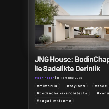
JNG House: BodinChap
ile Sadelikte Derinlik
Piyon Haber
|
19 Temmuz 2026
#mimarlik
#tayland
#sadel
#bodinchapa-architects
#konu
#dogal-malzeme