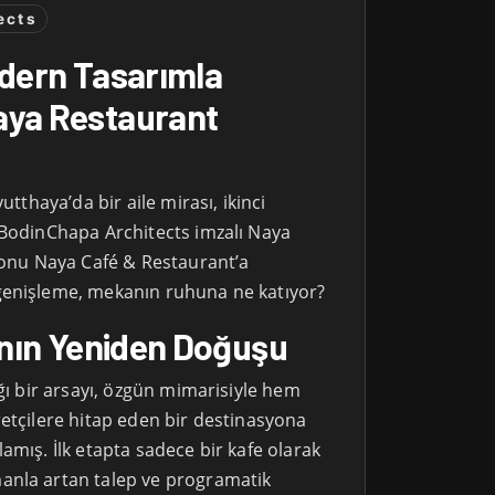
ects
odern Tasarımla
aya Restaurant
utthaya’da bir aile mirası, ikinci
 BodinChapa Architects imzalı Naya
i onu Naya Café & Restaurant’a
genişleme, mekanın ruhuna ne katıyor?
sının Yeniden Doğuşu
ığı bir arsayı, özgün mimarisiyle hem
retçilere hitap eden bir destinasyona
amış. İlk etapta sadece bir kafe olarak
anla artan talep ve programatik