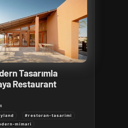
odern Tasarımla
aya Restaurant
26
ayland
#restoran-tasarimi
dern-mimari