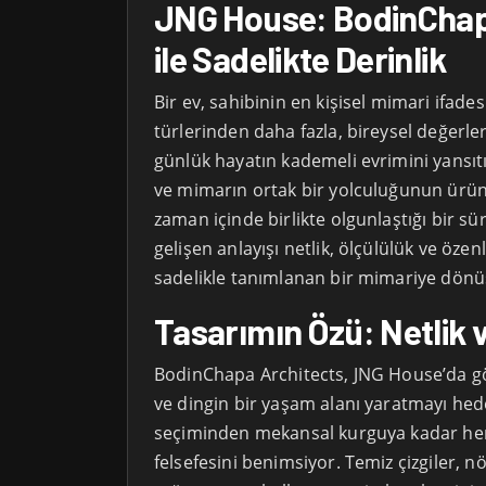
JNG House: BodinChap
ile Sadelikte Derinlik
Bir ev, sahibinin en kişisel mimari ifade
türlerinden daha fazla, bireysel değerler
günlük hayatın kademeli evrimini yansıtı
ve mimarın ortak bir yolculuğunun ürünü
zaman içinde birlikte olgunlaştığı bir sü
gelişen anlayışı netlik, ölçülülük ve öz
sadelikle tanımlanan bir mimariye dönü
Tasarımın Özü: Netlik 
BodinChapa Architects, JNG House’da gös
ve dingin bir yaşam alanı yaratmayı hed
seçiminden mekansal kurguya kadar he
felsefesini benimsiyor. Temiz çizgiler, n