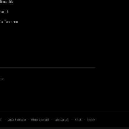
Mimarlık
arlık
da Tasarım
tır.
·
·
·
·
·
rı
Çerez Politikası
Ödeme Güvenliği
İade Şartları
KVKK
İletişim