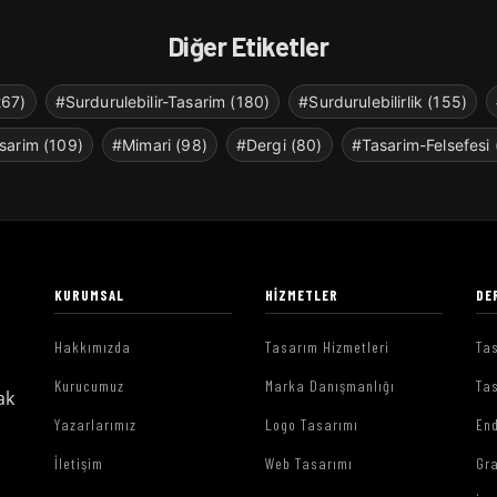
Diğer Etiketler
267)
#Surdurulebilir-Tasarim (180)
#Surdurulebilirlik (155)
sarim (109)
#Mimari (98)
#Dergi (80)
#Tasarim-Felsefesi 
KURUMSAL
HIZMETLER
DE
Hakkımızda
Tasarım Hizmetleri
Tas
Kurucumuz
Marka Danışmanlığı
Tas
ak
Yazarlarımız
Logo Tasarımı
End
İletişim
Web Tasarımı
Gr