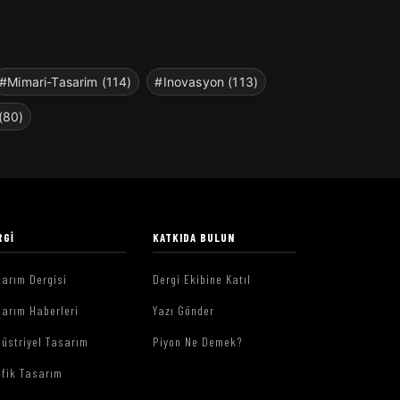
#Mimari-Tasarim (114)
#Inovasyon (113)
(80)
RGI
KATKIDA BULUN
arım Dergisi
Dergi Ekibine Katıl
arım Haberleri
Yazı Gönder
üstriyel Tasarım
Piyon Ne Demek?
afik Tasarım