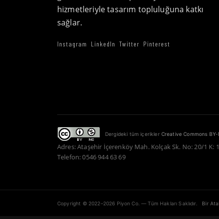
hizmetleriyle tasarım topluluğuna katkı
sağlar.
Instagram
LinkedIn
Twitter
Pinterest
Dergideki tüm içerikler
Creative Commons BY-
Adres: Ataşehir İçerenköy Mah. Kolçak Sk. No: 20/1 K: 
Telefon: 0546 944 63 69
Copyright © 2022–2026 Piyon Co. — Tüm Hakları Saklıdır.
Bir At