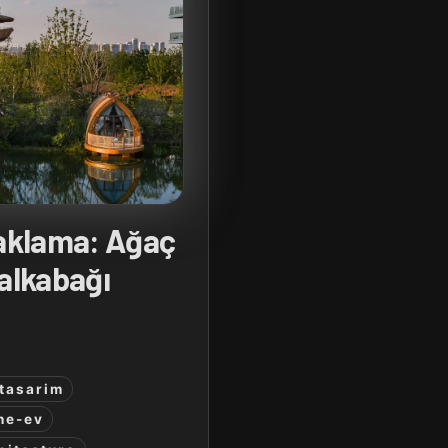
aklama: Ağaç
Balkabağı
tasarim
ne-ev