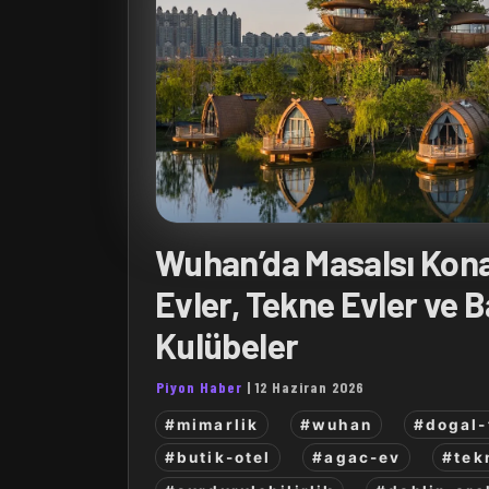
Wuhan’da Masalsı Kon
Evler, Tekne Evler ve 
Kulübeler
Piyon Haber
|
12 Haziran 2026
#mimarlik
#wuhan
#dogal-
#butik-otel
#agac-ev
#tek