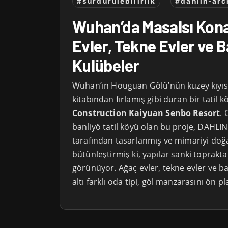
#surdurulebilirlik
#dahlin-arc
Wuhan’da Masalsı Kon
Evler, Tekne Evler ve 
Kulübeler
Wuhan’ın Houguan Gölü’nün kuzey kıyıs
kitabından fırlamış gibi duran bir tatil k
Construction Kaiyuan Senbo Resort
. 
banliyö tatil köyü olan bu proje, DAHLI
tarafından tasarlanmış ve mimariyi doğa
bütünleştirmiş ki, yapılar sanki topraktan
görünüyor. Ağaç evler, tekne evler ve ba
altı farklı oda tipi, göl manzarasını ön pl