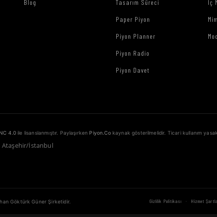
Blog
Tasarım Süreci
İç 
Paper Piyon
Mim
Piyon Planner
Mo
Piyon Radio
Piyon Davet
NC 4.0
ile lisanslanmıştır. Paylaşırken
Piyon.Co
kaynak gösterilmelidir. Ticari kullanım yasak
1 Ataşehir/İstanbul
·
Gizlilik Politikası
Hizmet Şartla
ahan Göktürk Güner Şirketidir.