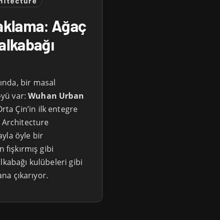
hitecture
aklama: Ağaç
Balkabağı
ında, bir masal
öyü var:
Wuhan Urban
Orta Çin’in ilk entegre
N Architecture
yla öyle bir
 fışkırmış gibi
lkabağı kulübeleri gibi
ana çıkarıyor.