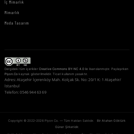
İç Mimarlık
Mimarlık
Moda Tasarım
Dergideki tüm içerikler
Creative Commons BY-NC 4.0
ile lisanslanmıştır. Paylaşırken
Piyon.Co
kaynak gösterilmelidir. Ticari kullanım yasaktır.
Adres: Ataşehir İçerenköy Mah. Kolçak Sk. No: 20/1 K: 1 Ataşehir/
İstanbul
Telefon: 0546 944 63 69
Copyright © 2022–2026 Piyon Co. — Tüm Hakları Saklıdır.
Bir Atahan Göktürk
Güner Şirketidir.