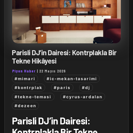
Parisli DJ’in Dairesi: Kontrplakla Bir
Tekne Hikâyesi
Piyon Haber
|
22 Mayıs 2026
#mimari
#ic-mekan-tasarimi
#kontrplak
#paris
#dj
#tekne-temasi
#cyrus-ardalan
#dezeen
Parisli DJ’in Dairesi:
Kontrplakla Bir Tekne