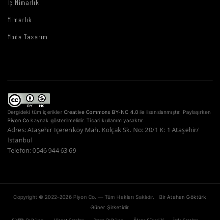
İç Mimarlık
Mimarlık
Moda Tasarım
Dergideki tüm içerikler
Creative Commons BY-NC 4.0
ile lisanslanmıştır. Paylaşırken
Piyon.Co
kaynak gösterilmelidir. Ticari kullanım yasaktır.
Adres: Ataşehir İçerenköy Mah. Kolçak Sk. No: 20/1 K: 1 Ataşehir/
İstanbul
Telefon: 0546 944 63 69
Copyright © 2022–2026 Piyon Co. — Tüm Hakları Saklıdır.
Bir Atahan Göktürk
Güner Şirketidir.
·
·
·
·
·
Gizlilik Politikası
Hizmet Şartları
Çerez Politikası
Ödeme Güvenliği
İade Şartları