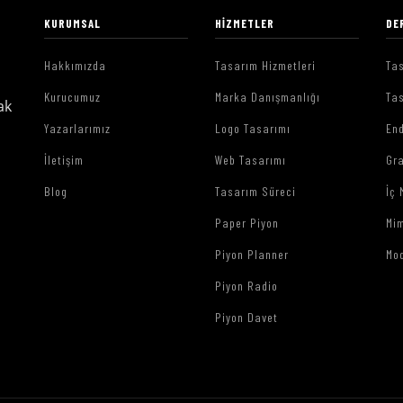
KURUMSAL
HIZMETLER
DE
Hakkımızda
Tasarım Hizmetleri
Tas
Kurucumuz
Marka Danışmanlığı
Tas
ak
Yazarlarımız
Logo Tasarımı
End
İletişim
Web Tasarımı
Gr
Blog
Tasarım Süreci
İç 
Paper Piyon
Mim
Piyon Planner
Mo
Piyon Radio
Piyon Davet