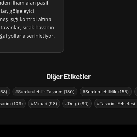
inden ilham alan pasif
lar, gölgeleyici
ş ışığı kontrol altına
tavanlar, sıcak havanın
al yollarla serinletiyor.
Diğer Etiketler
268)
#Surdurulebilir-Tasarim (180)
#Surdurulebilirlik (155)
sarim (109)
#Mimari (98)
#Dergi (80)
#Tasarim-Felsefesi 