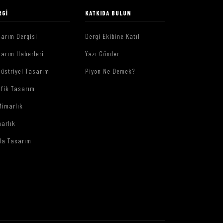
RGI
KATKIDA BULUN
arım Dergisi
Dergi Ekibine Katıl
arım Haberleri
Yazı Gönder
üstriyel Tasarım
Piyon Ne Demek?
afik Tasarım
Mimarlık
arlık
da Tasarım