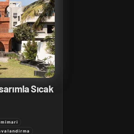
asarımla Sıcak
-mimari
avalandirma