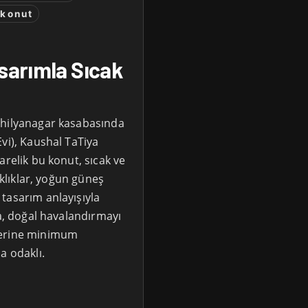
-konut
asarımla Sıcak
Ahilyanagar kasabasında
vi), Kaushal TaTiya
arelik bu konut, sıcak ve
aklıklar, yoğun güneş
tasarım anlayışıyla
ma, doğal havalandırmayı
lerine minimum
a odaklı.