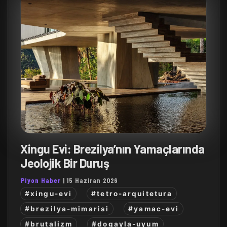
Xingu Evi: Brezilya’nın Yamaçlarında
Jeolojik Bir Duruş
Piyon Haber
|
15 Haziran 2026
#xingu-evi
#tetro-arquitetura
#brezilya-mimarisi
#yamac-evi
#brutalizm
#dogayla-uyum