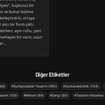
lyesi”, kuşkusuz bir
nın ve buhar bükme
irleştirdi ki, ortaya
alıcı bir form çıktı.
atırken, aynı ruhu, yani
anlayan bir varis, uzun
dar…
Diğer Etiketler
266)
#Surdurulebilir-Tasarim (180)
#Surdurulebilirlik (154)
sarim (109)
#Mimari (98)
#Dergi (80)
#Tasarim-Felsefesi 