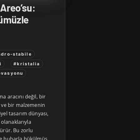
 Areo’su:
ümüzle
dro-stabile
i
#kristalia
ovasyonu
a aracını değil, bir
u ve bir malzemenin
yel tasarım dünyası,
 olanaklarıyla
ürür. Bu zorlu
de buharla bükülmüş