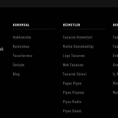
KURUMSAL
HIZMETLER
DE
Hakkımızda
Tasarım Hizmetleri
Tas
Kurucumuz
Marka Danışmanlığı
Tas
ak
Yazarlarımız
Logo Tasarımı
End
İletişim
Web Tasarımı
Gr
Blog
Tasarım Süreci
İç 
Paper Piyon
Mim
Piyon Planner
Mo
Piyon Radio
Piyon Davet