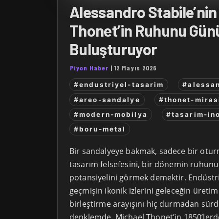
Alessandro Stabile’nin
Thonet’in Ruhunu Gün
Buluşturuyor
Piyon Haber
|
12 Mayıs 2026
#endustriyel-tasarim
#alessan
#areo-sandalye
#thonet-miras
#modern-mobilya
#tasarim-in
#boru-metal
Bir sandalyeye bakmak, sadece bir oturm
tasarım felsefesini, bir dönemin ruhun
potansiyelini görmek demektir. Endüstri
geçmişin ikonik izlerini geleceğin üretim
birleştirme arayışını hiç durmadan sürd
denklemde, Michael Thonet’in 1850’ler