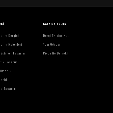
RGI
KATKIDA BULUN
arım Dergisi
Dergi Ekibine Katıl
arım Haberleri
Yazı Gönder
üstriyel Tasarım
Piyon Ne Demek?
afik Tasarım
Mimarlık
arlık
da Tasarım