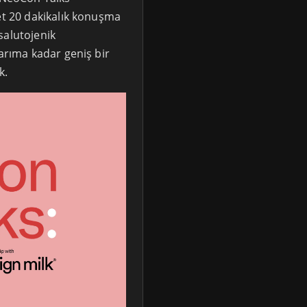
et 20 dakikalık konuşma
salutojenik
sarıma kadar geniş bir
k.