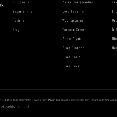
Kurucumuz
Marka Danışmanlığı
Tas
ak
Yazarlarımız
Logo Tasarımı
End
İletişim
Web Tasarımı
Gr
Blog
Tasarım Süreci
İç 
Paper Piyon
Mim
Piyon Planner
Mo
Piyon Radio
Piyon Davet
NC 4.0
ile lisanslanmıştır. Paylaşırken
Piyon.Co
kaynak gösterilmelidir. Ticari kullanım yasak
1 Ataşehir/İstanbul