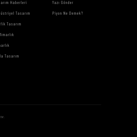
arım Haberleri
Yazı Gönder
üstriyel Tasarım
Piyon Ne Demek?
afik Tasarım
Mimarlık
arlık
da Tasarım
tır.