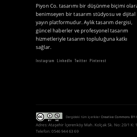
Piyon Co. tasarımı bir düşünme biçimi olar
benimseyen bir tasarım stüdyosu ve dijital
yayın platformudur. Aylık tasarım dergisi,
güncel haberler ve profesyonel tasarım
hizmetleriyle tasarım topluluğuna katkı
sağlar.
Instagram
LinkedIn
Twitter
Pinterest
Dergideki tüm içerikler
Creative Commons BY-
Adres: Ataşehir İçerenköy Mah. Kolçak Sk. No: 20/1 K: 
Telefon: 0546 944 63 69