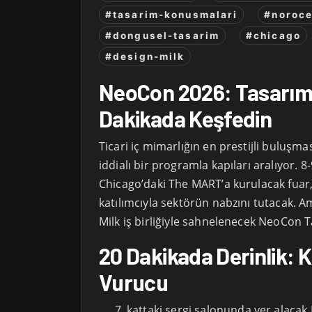
#tasarim-konusmalari
#noroces
#dongusel-tasarim
#chicago
#design-milk
NeoCon 2026: Tasarımı
Dakikada Keşfedin
Ticari iç mimarlığın en prestijli buluşm
iddialı bir programla kapıları aralıyor. 8
Chicago’daki The MART’a kurulacak fuar,
katılımcıyla sektörün nabzını tutacak. 
Milk iş birliğiyle sahnelenecek NeoCon Ta
20 Dakikada Derinlik: 
Vurucu
kattaki sergi salonunda yer alaca