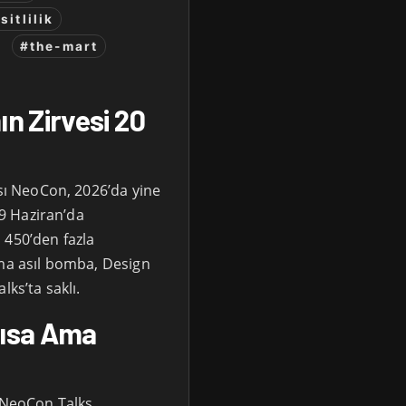
itlilik
#the-mart
n Zirvesi 20
ası NeoCon, 2026’da yine
-9 Haziran’da
 450’den fazla
Ama asıl bomba, Design
lks’ta saklı.
Kısa Ama
k NeoCon Talks