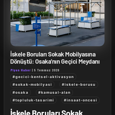
İskele Boruları Sokak Mobilyasına
Dönüştü: Osaka’nın Geçici Meydanı
Piyon Haber
|
5 Temmuz 2026
#gecici-kentsel-aktivasyon
#sokak-mobilyasi
#iskele-borusu
#osaka
#kamusal-alan
#topluluk-tasarimi
#insaat-oncesi
İskele Boruları Sokak