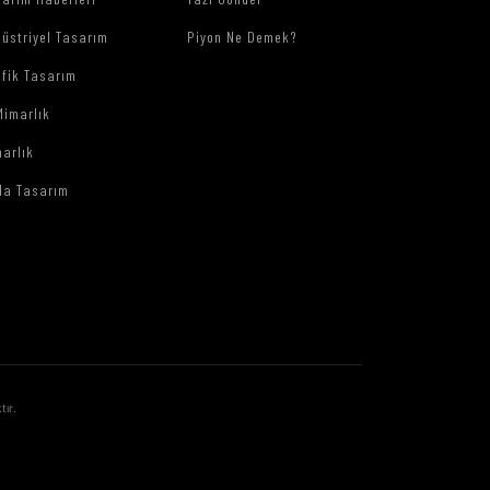
üstriyel Tasarım
Piyon Ne Demek?
afik Tasarım
Mimarlık
arlık
da Tasarım
tır.