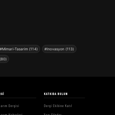
#Mimari-Tasarim (114)
#Inovasyon (113)
(80)
RGI
KATKIDA BULUN
arım Dergisi
Dergi Ekibine Katıl
arım Haberleri
Yazı Gönder