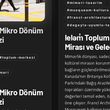
#mimari-tasarim
#musqueam-kulturu
#francl-architectur
#dogayla-uyumlu-ta
: Mikro Dönüm
leləm̓ Toplum
zi
Mirası ve Gele
Mimarlık dünyası, sadece
#toplum-merkezi
kültürel mirasın korunm
bağların güçlendirilmesi
mari
Kanada’nın Britanya Kolu
Parkı’ndaki Bağış Arazil
toprakları üzerinde yük
: Mikro Dönüm
değerleri temsil eden, 
zi
öne çıkıyor. Francl Arch
Musqueam halkının topra