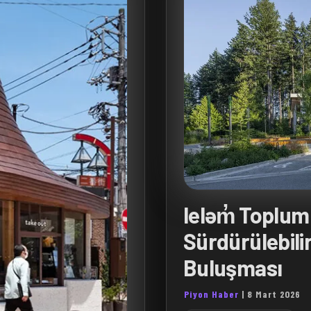
leləm̓ Toplum
Sürdürülebili
Buluşması
Piyon Haber
|
8 Mart 2026