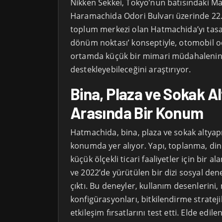
Nikken Sekkei, Tokyo’nun batısındaki M
Haramachida Odori Bulvarı üzerinde 22.
toplum merkezi olan Hatmachida’yı tasar
dönüm noktası’ konseptiyle, otomobil od
ortamda küçük bir mimari müdahalenin k
destekleyebileceğini araştırıyor.
Bina, Plaza ve Sokak Al
Arasında Bir Konum
Hatmachida, bina, plaza ve sokak altyapı
konumda yer alıyor. Yapı, toplanma, dinl
küçük ölçekli ticari faaliyetler için bir al
ve 2022’de yürütülen bir dizi sosyal de
çıktı. Bu deneyler, kullanım desenlerini
konfigürasyonları, bitkilendirme strateji
etkileşim fırsatlarını test etti. Elde edil