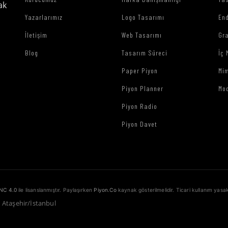
ak
Yazarlarımız
Logo Tasarımı
End
İletişim
Web Tasarımı
Gr
Blog
Tasarım Süreci
İç 
Paper Piyon
Mim
Piyon Planner
Mo
Piyon Radio
Piyon Davet
NC 4.0
ile lisanslanmıştır. Paylaşırken
Piyon.Co
kaynak gösterilmelidir. Ticari kullanım yasak
1 Ataşehir/İstanbul