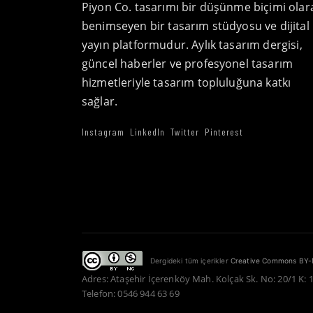
Piyon Co. tasarımı bir düşünme biçimi olar
benimseyen bir tasarım stüdyosu ve dijital
yayın platformudur. Aylık tasarım dergisi,
güncel haberler ve profesyonel tasarım
hizmetleriyle tasarım topluluğuna katkı
sağlar.
Instagram
LinkedIn
Twitter
Pinterest
Dergideki tüm içerikler
Creative Commons BY-
Adres: Ataşehir İçerenköy Mah. Kolçak Sk. No: 20/1 K: 
Telefon: 0546 944 63 69