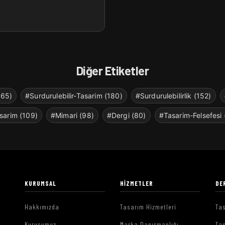
Diğer Etiketler
265)
#Surdurulebilir-Tasarim (180)
#Surdurulebilirlik (152)
sarim (109)
#Mimari (98)
#Dergi (80)
#Tasarim-Felsefesi 
KURUMSAL
HIZMETLER
DE
Hakkımızda
Tasarım Hizmetleri
Tas
Kurucumuz
Marka Danışmanlığı
Tas