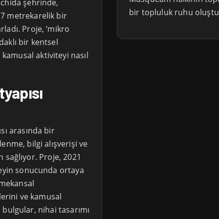
achida şehrinde,
bir topluluk ruhu oluşt
7 metrekarelik bir
ladı. Proje, ‘mikro
aklı bir kentsel
amusal aktiviteyi nasıl
tyapısı
sı arasında bir
enme, bilgi alışverişi ve
an sağlıyor. Proje, 2021
neyin sonucunda ortaya
, mekansal
lerini ve kamusal
en bulgular, nihai tasarımı