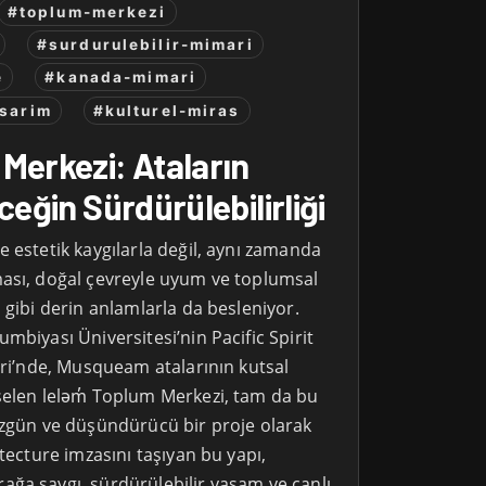
#toplum-merkezi
#surdurulebilir-mimari
e
#kanada-mimari
sarim
#kulturel-miras
 Merkezi: Ataların
ceğin Sürdürülebilirliği
 estetik kaygılarla değil, aynı zamanda
ası, doğal çevreyle uyum ve toplumsal
 gibi derin anlamlarla da besleniyor.
mbiyası Üniversitesi’nin Pacific Spirit
eri’nde, Musqueam atalarının kutsal
selen leləm̓ Toplum Merkezi, tam da bu
özgün ve düşündürücü bir proje olarak
itecture imzasını taşıyan bu yapı,
ğa saygı, sürdürülebilir yaşam ve canlı