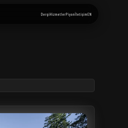
Dergi
Hizmetler
Piyon
İletişim
EN