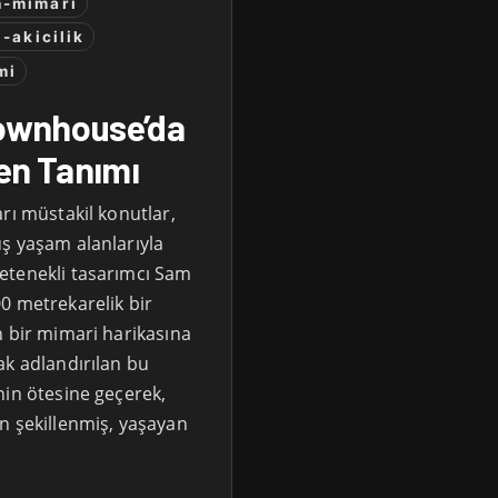
-mimari
-akicilik
mi
ownhouse’da
en Tanımı
rı müstakil konutlar,
ş yaşam alanlarıyla
etenekli tasarımcı Sam
0 metrekarelik bir
n bir mimari harikasına
ak adlandırılan bu
nin ötesine geçerek,
n şekillenmiş, yaşayan