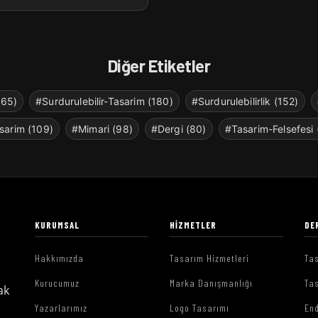
Diğer Etiketler
265)
#Surdurulebilir-Tasarim (180)
#Surdurulebilirlik (152)
sarim (109)
#Mimari (98)
#Dergi (80)
#Tasarim-Felsefesi 
KURUMSAL
HIZMETLER
DE
Hakkımızda
Tasarım Hizmetleri
Tas
Kurucumuz
Marka Danışmanlığı
Tas
ak
Yazarlarımız
Logo Tasarımı
End