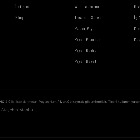
İletişim
Web Tasarımı
Gr
Blog
Tasarım Süreci
İç 
Paper Piyon
Mim
Piyon Planner
Mo
Piyon Radio
Piyon Davet
NC 4.0
ile lisanslanmıştır. Paylaşırken
Piyon.Co
kaynak gösterilmelidir. Ticari kullanım yasak
1 Ataşehir/İstanbul