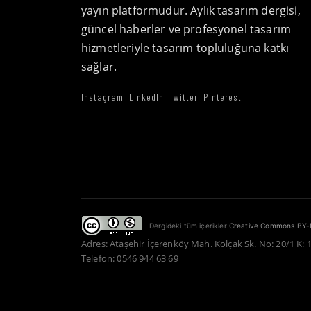
yayın platformudur. Aylık tasarım dergisi,
güncel haberler ve profesyonel tasarım
hizmetleriyle tasarım topluluğuna katkı
sağlar.
Instagram
LinkedIn
Twitter
Pinterest
Dergideki tüm içerikler
Creative Commons BY-
Adres: Ataşehir İçerenköy Mah. Kolçak Sk. No: 20/1 K: 
Telefon: 0546 944 63 69