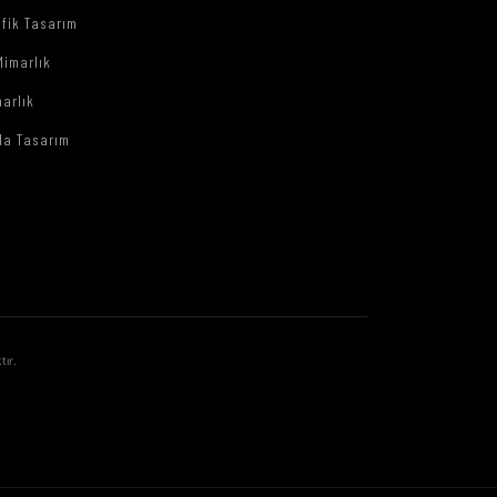
afik Tasarım
Mimarlık
arlık
da Tasarım
tır.