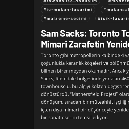
#townhouse-donusum
#modern
#ic-mekan-tasarimi
#mekansal
#malzeme-secimi
#isik-tasari
Sam Sacks: Toronto T
Mimari Zarafetin Yenid
Toronto gibi metropollerin kalbindeki ya
çoğunlukla karanlık köşeleri ve bölünmü
bilinen birer meydan okumadır. Ancak y
Sacks, Rosedale bölgesinde yer alan 460
townhouse’u, bu algıyı kökten değiştire
dönüştürdü. “Mathersfield Projesi” olar
dönüşüm, sıradan bir müteahhit işçiliği
içten dışa mimari bir düşünceyle yenide
bir sanat eserini temsil ediyor.